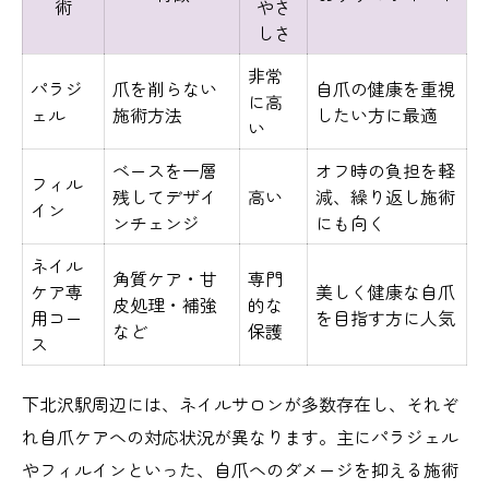
術
やさ
しさ
非常
パラジ
爪を削らない
自爪の健康を重視
に高
ェル
施術方法
したい方に最適
い
ベースを一層
オフ時の負担を軽
フィル
残してデザイ
高い
減、繰り返し施術
イン
ンチェンジ
にも向く
ネイル
角質ケア・甘
専門
ケア専
美しく健康な自爪
皮処理・補強
的な
用コー
を目指す方に人気
など
保護
ス
下北沢駅周辺には、ネイルサロンが多数存在し、それぞ
れ自爪ケアへの対応状況が異なります。主にパラジェル
やフィルインといった、自爪へのダメージを抑える施術