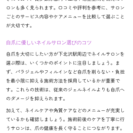
自爪にやさしいデザイン提案が得意なネイ
ロンも多く見られます。口コミや評判を参考に、サロン
ルサロン
ごとのサービス内容やケアメニューを比較して選ぶこと
自爪ケアとトレンドデザインの両立術
が大切です。
ネイルサロンで叶える自爪とデザインの調
和
自爪に優しいネイルサロン選びのコツ
パラジェル採用で爪を健やかに守る方法
自爪を大切にしたい方が下北沢駅周辺でネイルサロンを
パラジェル対応ネイルサロン特徴比較
選ぶ際は、いくつかのポイントに注目しましょう。ま
ず、パラジェルやフィルインなど自爪を削らない・負担
パラジェル施術のメリットと注意点
を最小限に抑える施術方法を採用しているかが重要で
ネイルサロンでパラジェルを選ぶ理由
す。これらの技術は、従来のジェルネイルよりも自爪へ
自爪を守るパラジェル活用術
のダメージを抑えられます。
パラジェル派必見のネイルサロン選び
加えて、ネイルケアや角質ケアなどのメニューが充実し
リラックスも叶う下北沢駅のネイルサロン
ているかも確認しましょう。施術前後のケアを丁寧に行
下北沢駅周辺ネイルサロン癒し空間比較
うサロンは、爪の健康を長く守ることにつながります。
ネイルサロンでリラックスできる理由