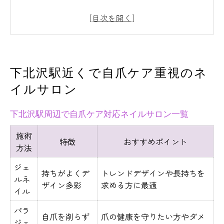
自爪に優しいネイルサロン選びのコツ
ネイルサロンで実現する健康的な自爪ケア
体験
自爪を守りたい方必見のネイルサロン活用
下北沢駅近くで自爪ケア重視のネ
法
イルサロン
ネイルサロン通いで変わる自爪の美しさ
ネイルサロン通いに自爪を守る選択肢を
下北沢駅周辺で自爪ケア対応ネイルサロン一覧
ネイルサロン利用時の自爪ダメージ比較表
施術
特徴
おすすめポイント
自爪を守るためのネイルサロン施術法とは
方法
サロン通いで叶える自爪ケアのポイント
ジェ
持ちがよくデ
トレンドデザインや長持ちを
ネイルサロン選びで差がつく自爪保護の工
ルネ
ザイン多彩
求める方に最適
イル
夫
自爪の健康を考えたネイルサロンの選択基
パラ
自爪を削らず
爪の健康を守りたい方やダメ
ジェ