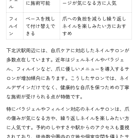
準
に施術可能
ージが気になる方に人気
ル
美しい自爪を目指すならサロン活用が鍵
フィ
ベースを残し
爪への負担を減らし繰り返し
ネイルサロン活用で変わる自爪の美しさ比
ルイ
て付け替えで
ネイルを楽しみたい方におす
較
ン
きる
すめ
美爪を目指すためのネイルサロン活用術
下北沢駅周辺には、自爪ケアに対応したネイルサロンが
ネイルサロンで自爪を育てるコツ
多数点在しています。近年はジェルネイルやパラジェ
自爪ケア希望者が知っておきたいサロンの
ル、フィルインなど、爪に優しいメニューを導入するサ
役割
ロンが増加傾向にあります。こうしたサロンでは、ネイ
サロン利用で美しい自爪を維持する秘訣
ルデザインだけでなく、健康的な自爪を保つための丁寧
自爪ケアと好デザインに強い下北沢駅周辺
な施術が受けられる点が特徴です。
下北沢駅周辺ネイルサロンの自爪ケア対応
特にパラジェルやフィルイン対応のネイルサロンは、爪
状況表
の傷みが気になる方や、繰り返しネイルを楽しみたい方
デザインと自爪ケア両立のネイルサロン選
に人気です。予約のしやすさや駅からのアクセスも重視
び方
されており、徒歩数分圏内の立地や個室空間を備えたサ