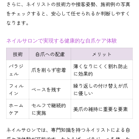
さらに、ネイリストの技術力や接客姿勢、施術例の写真
自爪ケアと癒しが両立するネイルサロン体
をチェックすると、安心して任せられるか判断しやすく
験
なります。
リラックス重視派が選ぶネイルサロンの特
徴
ネイルサロンで実現する健康的な自爪ケア体験
ネイルサロンで得られる心地よい時間の過
技術
自爪への配慮
メリット
ごし方
パラジ
薄くなりにくく割れ防止
爪を削らず密着
ェル
に効果的
フィル
繰り返しの付け替えが爪
ベースを残す
イン
に優しい
ホーム
セルフで継続的
美爪の維持に重要な要素
ケア
に実施
ネイルサロンでは、専門知識を持つネイリストによる自