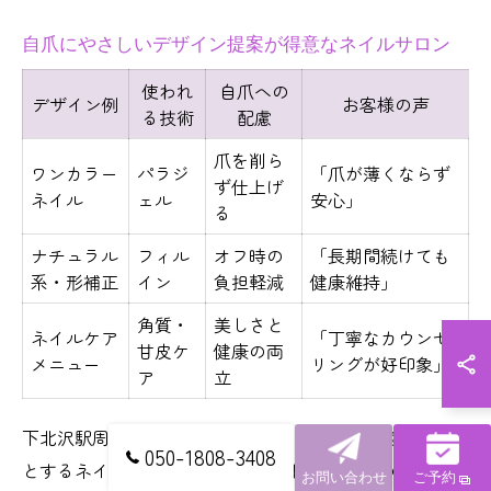
自爪にやさしいデザイン提案が得意なネイルサロン
使われ
自爪への
デザイン例
お客様の声
る技術
配慮
爪を削ら
ワンカラー
パラジ
「爪が薄くならず
ず仕上げ
ネイル
ェル
安心」
る
ナチュラル
フィル
オフ時の
「長期間続けても
系・形補正
イン
負担軽減
健康維持」
角質・
美しさと
ネイルケア
「丁寧なカウンセ
甘皮ケ
健康の両
メニュー
リングが好印象」
ア
立
下北沢駅周辺には、自爪にやさしいデザイン提案を得意
050-1808-3408
とするネイルサロンが多く存在します。これらのサロン
お問い合わせ
ご予約