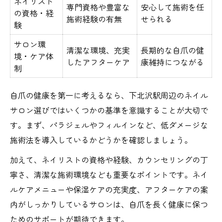
ネイリスト
専門資格や豊富な
安心して施術を任
の資格・経
施術経験の有無
せられる
験
サロン環
清潔な環境、充実
長期的な自爪の健
境・ケア体
したアフターケア
康維持につながる
制
自爪の健康を第一に考えるなら、下北沢駅周辺のネイル
サロン選びではいくつかの基準を意識することが大切で
す。まず、パラジェルやフィルインなど、低ダメージな
施術法を導入しているかどうかを確認しましょう。
加えて、ネイリストの資格や経験、カウンセリングの丁
寧さ、清潔な施術環境なども重要なポイントです。ネイ
ルケアメニューや保湿ケアの充実度、アフターケアの案
内がしっかりしているサロンは、自爪を長く健康に保つ
ためのサポートが期待できます。