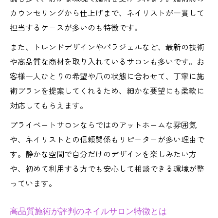
ネイルサロン選びで重視したい技術と衛生
カウンセリングから仕上げまで、ネイリストが一貫して
管理
担当するケースが多いのも特徴です。
満足度が高いプライベートサロンの共通点
また、トレンドデザインやパラジェルなど、最新の技術
高品質施術とコスパ重視の選び方ガイド
や高品質な商材を取り入れているサロンも多いです。お
口コミで信頼されるネイルサロンの特徴
客様一人ひとりの希望や爪の状態に合わせて、丁寧に施
自分らしさ引き立つ下北沢駅周辺のネイル体験
術プランを提案してくれるため、細かな要望にも柔軟に
ネイルサロンで叶える自分らしいデザイン
対応してもらえます。
提案
プライベートサロンならではのアットホームな雰囲気
プライベートサロンで個性を活かすネイル
や、ネイリストとの信頼関係もリピーターが多い理由で
体験
す。静かな空間で自分だけのデザインを楽しみたい方
高品質施術で自分らしさを表現する秘訣
や、初めて利用する方でも安心して相談できる環境が整
駅周辺で見つかる個性的なネイルサロンの
っています。
魅力
高品質施術が評判のネイルサロン特徴とは
トレンドも叶う自分らしいネイルサロン選