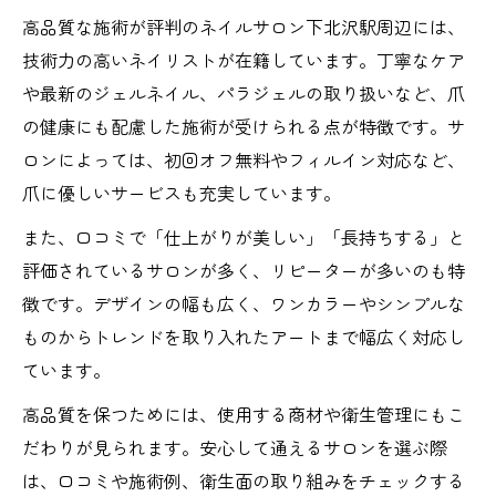
び
高品質な施術が評判のネイルサロン下北沢駅周辺には、
リラックス重視派必見のプライベートサロン案
技術力の高いネイリストが在籍しています。丁寧なケア
内
や最新のジェルネイル、パラジェルの取り扱いなど、爪
の健康にも配慮した施術が受けられる点が特徴です。サ
リラックス空間を叶えるネイルサロンの選
ロンによっては、初回オフ無料やフィルイン対応など、
び方
爪に優しいサービスも充実しています。
プライベートサロンの癒し効果を実感する
方法
また、口コミで「仕上がりが美しい」「長持ちする」と
高品質施術で心も癒やされるネイルサロン
評価されているサロンが多く、リピーターが多いのも特
体験
徴です。デザインの幅も広く、ワンカラーやシンプルな
ものからトレンドを取り入れたアートまで幅広く対応し
静かな空間で贅沢なネイルタイムを楽しむ
ています。
リラックス重視派が選ぶサロンの特徴
高品質を保つためには、使用する商材や衛生管理にもこ
だわりが見られます。安心して通えるサロンを選ぶ際
は、口コミや施術例、衛生面の取り組みをチェックする