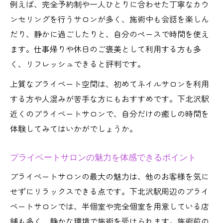
最新トレンドを叶えるプライベートサロン探訪
例えば、完全予約制や一人ひとりに合わせた丁寧なカウ
ンセリングを行うサロンが多く、施術中も会話を楽しん
話題のトレンドを体験できるネイルサロン
だり、静かに過ごしたりと、自分のペースで時間を使え
選び
ます。仕事帰りや休日のご褒美として利用する方も多
高品質施術で流行デザインも安心のプライ
く、リフレッシュできると評判です。
ベートサロン
SNS映えを狙う最新ネイルデザインの楽し
上質なプライベート空間は、初めてネイルサロンを利用
み方
する方や人混みが苦手な方にもおすすめです。下北沢駅
近くのプライベートサロンで、自分だけの癒しの時間を
プライベート空間で自分だけのトレンド体
体験してみてはいかがでしょうか。
験
ネイルサロンで叶える季節ごとのトレンド
プライベートサロンの魅力を体感できるポイント
提案
プライベートサロンの最大の魅力は、他のお客様を気に
高品質なネイルサロンの特徴と選び方
せずにリラックスできる点です。下北沢駅周辺のプライ
高品質ネイルサロンを見極めるチェックポ
ベートサロンでは、半個室や完全個室を用意している店
イント
舗も多く、静かな環境で施術を受けられます。施術前の