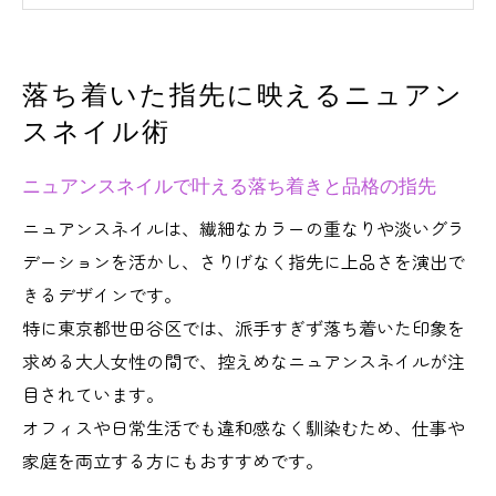
日常に馴染む自然なニュアンスネイルの選
び方
落ち着いた指先に映えるニュアン
ネイルサロン選びで大切なポイントまとめ
スネイル術
世田谷区で安く上手いネイルを叶えるコツ
世田谷区で話題の控えめデザイン特集
ニュアンスネイルで叶える落ち着きと品格の指先
ニュアンスネイルの流行デザインを徹底解
ニュアンスネイルは、繊細なカラーの重なりや淡いグラ
説
デーションを活かし、さりげなく指先に上品さを演出で
ネイルサロン世田谷区で人気の控えめアー
きるデザインです。
ト
特に東京都世田谷区では、派手すぎず落ち着いた印象を
経堂や桜新町で注目の上品ニュアンスネイ
求める大人女性の間で、控えめなニュアンスネイルが注
ル
目されています。
大人女性に選ばれるナチュラルな指先の魅
オフィスや日常生活でも違和感なく馴染むため、仕事や
力
家庭を両立する方にもおすすめです。