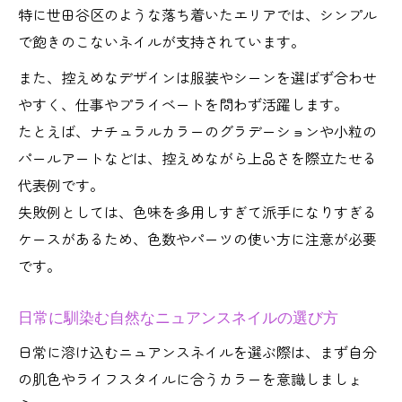
特に世田谷区のような落ち着いたエリアでは、シンプル
サロン選びで重視すべきポイントまとめ
で飽きのこないネイルが支持されています。
上質な美しさを指先で感じる楽しさ
また、控えめなデザインは服装やシーンを選ばず合わせ
ニュアンスネイルがもたらす上質な毎日
やすく、仕事やプライベートを問わず活躍します。
指先から始まる大人の自分磨き体験
たとえば、ナチュラルカラーのグラデーションや小粒の
サロンで叶える癒やしと美しさの両立
パールアートなどは、控えめながら上品さを際立たせる
控えめデザインが与える印象の変化
代表例です。
ネイルサロン世田谷区で味わう特別感
失敗例としては、色味を多用しすぎて派手になりすぎる
初めてでも安心の控えめネイル体験
ケースがあるため、色数やパーツの使い方に注意が必要
ニュアンスネイル初体験でも安心のポイン
です。
ト
日常に馴染む自然なニュアンスネイルの選び方
控えめアートで叶える自然な指先の魅力
ネイルサロン選びで迷わないチェック項目
日常に溶け込むニュアンスネイルを選ぶ際は、まず自分
の肌色やライフスタイルに合うカラーを意識しましょ
世田谷区で人気の初心者向けサロン事情