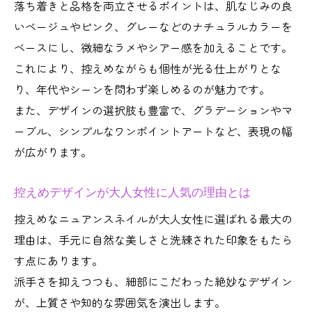
三軒茶屋や二子玉川のおすすめサロン事情
落ち着きと品格を両立させるポイントは、肌なじみの良
自然体で上品なネイルに仕上げるコツ
いベージュやピンク、グレーなどのナチュラルカラーを
ベースにし、微細なラメやシアー感を加えることです。
ニュアンスネイルで作る自然な美しさの秘
これにより、控えめながらも個性が光る仕上がりとな
密
り、年代やシーンを問わず楽しめるのが魅力です。
控えめカラーが引き立てる指先の上品さ
また、デザインの選択肢も豊富で、グラデーションやマ
ネイルサロン選びで失敗しないポイント集
ーブル、シンプルなワンポイントアートなど、表現の幅
落ち着いた雰囲気を演出するデザイン案
が広がります。
初めてでも安心なサロン利用のコツ
ニュアンスネイルを選ぶ際のポイント集
控えめデザインが大人女性に人気の理由とは
ニュアンスネイルが映えるサロンの見極め
控えめなニュアンスネイルが大人女性に選ばれる最大の
方
理由は、手元に自然な美しさと洗練された印象をもたら
トレンドを抑えた控えめデザインの選び方
す点にあります。
ネイルサロン初めてでも安心な予約方法
派手さを抑えつつも、細部にこだわった絶妙なデザイン
が、上質さや知的な雰囲気を演出します。
世田谷区で安く通えるサロンの特徴とは