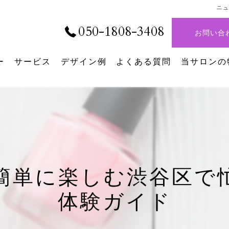
ニ
050-1808-3408
お問い合
ー
サービス
デザイン例
よくある質問
当サロンの
デザイン
シンプルネ
パラジェル
ニュアンス
簡単に楽しむ渋谷区で
持ち込み
体験ガイド