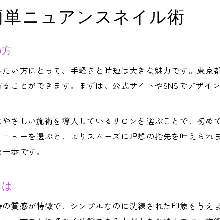
駅近で時短を実現するニュアンスネイル体験
簡単ニュアンスネイル術
駅近サロンで叶う時短ニュアンスネイル体験
通いやすさ重視のニュアンスネイル選び方
め方
駅近店舗で簡単予約できるニュアンスネイル術
みたい方にとって、手軽さと時短は大きな魅力です。東京
仕事帰りにも最適なニュアンスネイル体験法
ることができます。まずは、公式サイトやSNSでデザイ
駅近サロンのニュアンスネイル時短施術とは
自爪に優しいパラジェルで大人可愛く
にやさしい施術を導入しているサロンを選ぶことで、初め
自爪を守るパラジェルでニュアンスネイル体験
メニューを選ぶと、よりスムーズに理想の指先を叶えられ
パラジェル使用で大人可愛い指先を実現
第一歩です。
自爪にやさしいニュアンスネイルの選び方
パラジェルと相性が良いニュアンスネイル術
とは
パラジェルで長持ちするニュアンスネイルの秘訣
特の質感が特徴で、シンプルなのに洗練された印象を与え
トレンド感あるデザインを短時間で体感