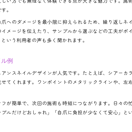
忙しい方でも無理なく体験できる点が大きな魅力です。施
短時間で楽しむトレンドニュアンスネイル
です。
話題のデザインを手早く体験する方法
自爪へのダメージを最小限に抑えられるため、繰り返しネ
トレンド感満載のニュアンスネイル選び方
のイメージを伝えたり、サンプルから選ぶなどの工夫がポ
忙しい人向け短時間ニュアンスネイル提案
」という利用者の声も多く聞かれます。
最新デザインのニュアンスネイルを簡単体験
定額で楽しむ渋谷区のニュアンスネイル活用法
イル例
定額制で気軽に楽しむニュアンスネイルの方法
ュアンスネイルデザインが人気です。たとえば、シアーカ
予算を抑えてニュアンスネイルを満喫するコツ
見せてくれます。ワンポイントのメタリックラインや、左
渋谷区で賢く定額ニュアンスネイルを選ぶ方法
定額プラン活用で理想のニュアンスネイル体験
オフが簡単で、次回の施術も時短につながります。日々の
コスパ重視のニュアンスネイル活用ポイント
ンプルだけどおしゃれ」「自爪に負担が少なくて安心」と
理想の指先を叶える予約前のチェックポイント
予約前に確認したいニュアンスネイルの要点