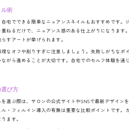
理想の仕上がりへ導くニュアンスネイル選び方
イル術
ニュアンスネイル予約時の失敗しないポイント
、自宅でできる簡単なニュアンスネイルもおすすめです。
サロン選びで大切なニュアンスネイルの基準
を重ねるだけで、ニュアンス感のある仕上がりになります
予約前に知っておきたいニュアンスネイル注意点
散らすアートが挙げられます。
無理なオフや削りすぎに注意しましょう。失敗しがちなポ
みながら進めることが大切です。自宅でのセルフ体験を通
の選び方
を選ぶ際は、サロンの公式サイトやSNSで最新デザイン
ェル・フィルイン導入の有無は重要な比較ポイントです。
なります。