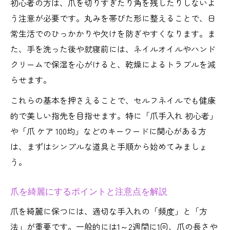
初心者の方は、爪を切りすぎたり角を残したりしないよ
ネイル前の甘皮処理で仕上がりが変わる理
う注意が必要です。丸みを帯びた形に整えることで、日
由
常生活でのひっかかりや欠けを防ぎやすくなります。ま
セルフでもできる甘皮ケアの手順と注意点
た、手を洗った後や就寝前には、ネイルオイルやハンド
美しいネイルを保つ甘皮処理の頻度とコツ
クリームで保湿を心がけると、乾燥によるトラブルを減
初心者におすすめの甘皮手入れ道具とは
らせます。
ネイル手入れに甘皮ケアが必要な本当の理
これらの基本を押さえることで、セルフネイルでも健康
由
的で美しい指先を目指せます。特に「爪手入れ 初心者」
セルフネイル向け道具の選び方とコツ
や「爪 ケア 100均」などのキーワードに関心がある方
ネイル手入れ道具の基本と選び方のポイン
は、まずはシンプルな道具と手順から始めてみましょ
ト
う。
初心者に最適なセルフネイル道具一覧
サロン級の仕上がりを叶える道具の使い方
爪を綺麗にするポイントと注意点を解説
ネイル手入れに便利なグッズとその活用法
爪を綺麗に保つには、適切な手入れの「頻度」と「方
爪のケアを助ける道具の手入れ方法を解説
法」が重要です。一般的には1～2週間に1回、爪の長さや