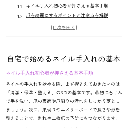
ネイル手入れ初心者が押さえる基本手順
爪を綺麗にするポイントと注意点を解説
サロン級ネイルの持ちを伸ばす日常ケア法
ネイル前の甘皮処理で美爪を目指す方法
爪の手入れに役立つ道具選びのコツ
ネイルオイル活用で美爪を叶える方法
自宅で始めるネイル手入れの基本
ネイルオイルの使い方と塗る順番の基本
ネイル手入れ初心者が押さえる基本手順
ネイル手入れに欠かせない保湿と美爪習慣
ハンドクリームとの違いと最適な活用法
ネイルの手入れを始める際、まず押さえておきたいのは
「清潔・保湿・整える」の3つの基本です。最初に石けん
効果的なネイルオイルの選び方と頻度
で手を洗い、爪の表面や爪周りの汚れをしっかり落とし
セルフネイルで実感できるオイルケアのコ
ましょう。次に、爪切りやエメリーボードで長さや形を
ツ
整えることで、割れや二枚爪の予防にもつながります。
甘皮ケアが鍵となるネイルの持続力