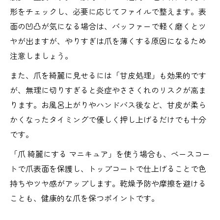
形をチェックし、必要に応じてファイルで整えます。表
健やかな爪を保つ手入れ頻度の目安
面の凹凸が気になる場合は、バッファーで軽く磨くとツ
ネイル手入れの最適な頻度と習慣化のコツ
ヤが出ますが、やりすぎは爪を薄くする原因になるため
爪の健康を守るためのケアサイクルを解説
注意しましょう。
ネイルは何週間ごとに変えると良いのか
また、爪を綺麗に見せるには「甘皮処理」も効果的です
年齢別・生活習慣別のネイル手入れ頻度
が、無理に切りすぎると炎症やささくれのリスクが高ま
セルフネイル初心者向け手入れ頻度ガイド
ります。お風呂上がりやハンドバス後など、甘皮が柔ら
手元を若々しく保つ段階的ネイルケア
かくなったタイミングで優しく押し上げるだけでも十分
段階的ネイルケアで手元の若々しさを実感
です。
ネイル手入れとスキンケアの効果的な併用
「爪 綺麗にする マニキュア」を使う場合も、ベースコー
法
トで爪表面を保護し、トップコートで仕上げることで色
ハンドクリームとネイルオイルの順番と役
持ちやツヤ感がアップします。乾燥予防や摩擦を避ける
割
ことも、健康的な爪を保つポイントです。
50代から始める手元の美しさを守るケア法