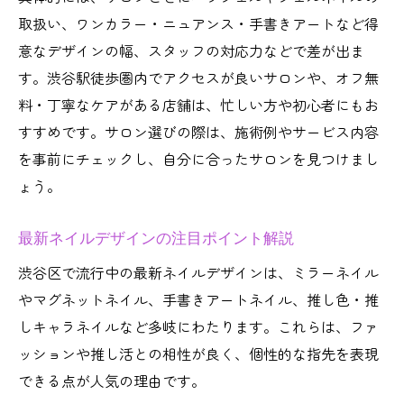
コスパを重視したネイル選びのコツを解説
取扱い、ワンカラー・ニュアンス・手書きアートなど得
ネイルでコスパを追求するポイント紹介
意なデザインの幅、スタッフの対応力などで差が出ま
す。渋谷駅徒歩圏内でアクセスが良いサロンや、オフ無
定額制ややり放題の活用術を解説
料・丁寧なケアがある店舗は、忙しい方や初心者にもお
予約サイトでお得にネイルサロンへ
すすめです。サロン選びの際は、施術例やサービス内容
初回オフ無料など注目すべきサービス
を事前にチェックし、自分に合ったサロンを見つけまし
安いだけでなく質も重視する選び方
ょう。
最新ネイルデザインの注目ポイント解説
渋谷区で流行中の最新ネイルデザインは、ミラーネイル
やマグネットネイル、手書きアートネイル、推し色・推
しキャラネイルなど多岐にわたります。これらは、ファ
ッションや推し活との相性が良く、個性的な指先を表現
できる点が人気の理由です。