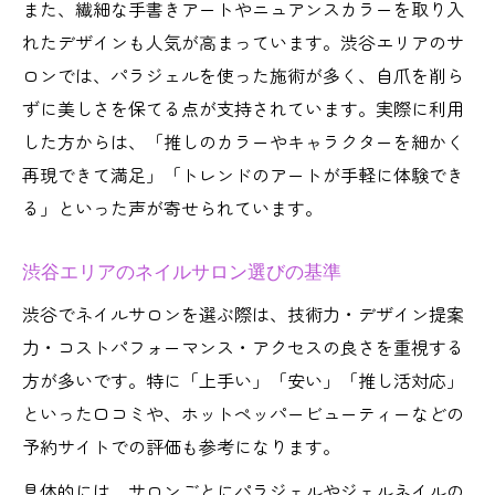
また、繊細な手書きアートやニュアンスカラーを取り入
カスタムネイルが叶える個性と満足感
れたデザインも人気が高まっています。渋谷エリアのサ
手書きアートで個性を指先に表現する秘訣
ロンでは、パラジェルを使った施術が多く、自爪を削ら
ネイルアートで実現する自分らしい表現
ずに美しさを保てる点が支持されています。実際に利用
手書きネイルが人気な理由を解説
した方からは、「推しのカラーやキャラクターを細かく
再現できて満足」「トレンドのアートが手軽に体験でき
お気に入りデザインの伝え方とコツ
る」といった声が寄せられています。
ネイリストとのカウンセリング活用術
サロン選びで重視したい技術力の見極め
渋谷エリアのネイルサロン選びの基準
高技術ネイルなら理想のデザインが実現可能
渋谷でネイルサロンを選ぶ際は、技術力・デザイン提案
理想を叶える高技術ネイルの魅力とは
力・コストパフォーマンス・アクセスの良さを重視する
ネイルサロン選びで重視すべきポイント
方が多いです。特に「上手い」「安い」「推し活対応」
細部までこだわるアート表現の裏側
といった口コミや、ホットペッパービューティーなどの
ネイルの仕上がりに差が出る技術解説
予約サイトでの評価も参考になります。
口コミで見分ける技術力の高さとは
具体的には、サロンごとにパラジェルやジェルネイルの