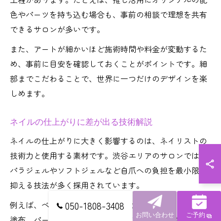
色やパーツを持ち込む場合も、事前の相談で理想を共有
できるサロンが多いです。
また、アートが細かいほど施術時間や料金が変動するた
め、事前に目安を確認しておくことがポイントです。細
部までこだわることで、世界に一つだけのデザインを楽
しめます。
ネイルの仕上がりに差が出る技術解説
ネイルの仕上がりに大きく影響するのは、ネイリストの
技術力と使用する素材です。渋谷エリアのサロンでは、
パラジェルやソフトジェルなど自爪への負担を最小限に
抑える技法が多く採用されています。
例えば、ベース作りの丁寧さや、カラーの発色・均一な
050-1808-3408
お問い合わせ
ご予約
塗布、パーツの固定力など、細かな工程で差が出ます。