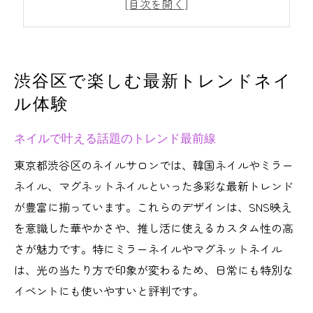
ネイル体験を充実させる予約活用術
SNS映えするネイルの楽しみ方とは
繊細アートも叶うネイルの魅力とは
渋谷区で楽しむ最新トレンドネイ
ネイルで楽しむ繊細アートの世界観
ル体験
高技術ネイリストが描く美しい指先
ネイルで叶える話題のトレンド最前線
手書きアートネイルの人気の理由
予約時にチェックしたいアート提案力
東京都渋谷区のネイルサロンでは、韓国ネイルやミラー
ネイル、マグネットネイルといった多彩な最新トレンド
渋谷のネイルサロンで叶う独自デザイン
が豊富に揃っています。これらのデザインは、SNS映え
推し活に彩るカスタムネイルの楽しみ方
を意識した華やかさや、推し活に使えるカスタム性の高
ネイルで推し活をもっと楽しむ発想術
さが魅力です。特にミラーネイルやマグネットネイル
推し色やキャラクターを指先で表現
は、光の当たり方で印象が変わるため、日常にも特別な
ネイルサロンでのオーダーメイド体験
イベントにも使いやすいと評判です。
口コミで選ぶ推しネイルサロンの探し方