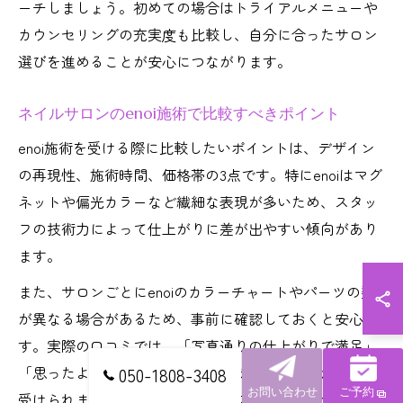
ーチしましょう。初めての場合はトライアルメニューや
カウンセリングの充実度も比較し、自分に合ったサロン
選びを進めることが安心につながります。
ネイルサロンのenoi施術で比較すべきポイント
enoi施術を受ける際に比較したいポイントは、デザイン
の再現性、施術時間、価格帯の3点です。特にenoiはマグ
ネットや偏光カラーなど繊細な表現が多いため、スタッ
フの技術力によって仕上がりに差が出やすい傾向があり
ます。
また、サロンごとにenoiのカラーチャートやパーツの数
が異なる場合があるため、事前に確認しておくと安心で
す。実際の口コミでは、「写真通りの仕上がりで満足」
「思ったより施術が早くて助かった」などの声が多く見
050-1808-3408
お問い合わせ
ご予約
受けられます。自分の希望やライフスタイルに合わせ