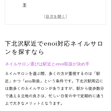
手
下北沢駅周辺でenoi取り扱いネイルサロン
が人気の理由
ネイルサロンでenoiジェルネイルを体験す
る魅力
下北沢駅近でenoi対応ネイルサロ
ネイルサロン選択で重視すべきenoiブラン
ンを探すなら
ドの特徴
下北沢駅近くのネイルサロンでenoi対応店
ネイルサロン選びは駅近とenoi取扱が決め手
を探すコツ
ネイルサロンを選ぶ際、多くの方が重視するのは「駅
enoiネイルの魅力を下北沢駅エリアで体験
近」かつ「enoi取扱」という条件です。下北沢駅周辺に
ネイルサロンで話題のenoiマグネットネイ
は数多くのネイルサロンがありますが、駅から徒歩数分
ルを楽しむ
で通える立地の良さは、忙しい日常の中で定期的に通う
下北沢駅エリアでenoiネイルサロンに通う
上で大きなメリットとなります。
メリット