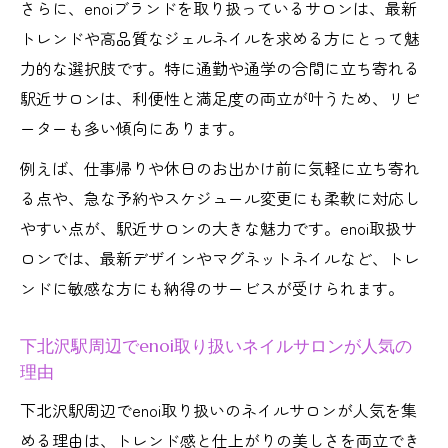
さらに、enoiブランドを取り扱っているサロンは、最新
ネイルサロンのenoiデザインで叶うトレン
トレンドや高品質なジェルネイルを求める方にとって魅
ド感
力的な選択肢です。特に通勤や通学の合間に立ち寄れる
下北沢駅近enoi取扱ネイルサロンの選び方
駅近サロンは、利便性と満足度の両立が叶うため、リピ
ネイルサロンでenoiジェルネイルの仕上が
ーターも多い傾向にあります。
りを比較
例えば、仕事帰りや休日のお出かけ前に気軽に立ち寄れ
話題のenoi施術ができるネイルサロン徹底紹介
る点や、急な予約やスケジュール変更にも柔軟に対応し
ネイルサロンで人気のenoi施術内容をチェ
やすい点が、駅近サロンの大きな魅力です。enoi取扱サ
ック
ロンでは、最新デザインやマグネットネイルなど、トレ
話題のenoiネイルサロンで施術写真を参考
ンドに敏感な方にも納得のサービスが受けられます。
に
下北沢駅周辺でenoi取り扱いネイルサロンが人気の
ネイルサロン選びはenoi取扱がトレンドの
理由
理由
下北沢駅周辺でenoi取り扱いのネイルサロンが人気を集
enoi取扱ネイルサロンの施術スキルと特徴
める理由は、トレンド感と仕上がりの美しさを両立でき
ネイルサロンのenoi施術で注目のポイント