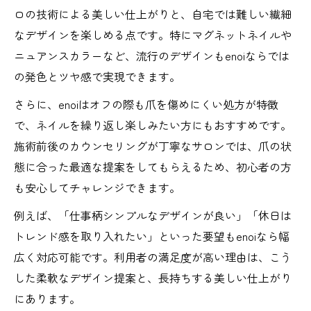
基準
ロの技術による美しい仕上がりと、自宅では難しい繊細
ネイルサロンのenoi施術で比較すべきポイ
なデザインを楽しめる点です。特にマグネットネイルや
ント
ニュアンスカラーなど、流行のデザインもenoiならでは
下北沢駅近くで注目のenoiネイルサロン比
の発色とツヤ感で実現できます。
較
さらに、enoiはオフの際も爪を傷めにくい処方が特徴
ネイルサロンのenoiデザインで自分らしさ
で、ネイルを繰り返し楽しみたい方にもおすすめです。
を演出
施術前後のカウンセリングが丁寧なサロンでは、爪の状
enoi取扱がある下北沢駅の人気サロンまとめ
態に合った最適な提案をしてもらえるため、初心者の方
ネイルサロンでenoi取扱の人気店特徴を紹
も安心してチャレンジできます。
介
例えば、「仕事柄シンプルなデザインが良い」「休日は
enoiネイルサロン利用者の口コミ・評判を
トレンド感を取り入れたい」といった要望もenoiなら幅
比較
広く対応可能です。利用者の満足度が高い理由は、こう
下北沢駅近enoi取扱サロンの強みと選び方
した柔軟なデザイン提案と、長持ちする美しい仕上がり
ネイルサロンのenoi施術で満足度が高い理
にあります。