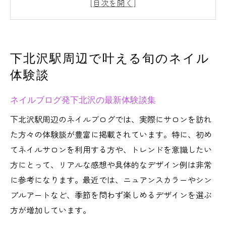
ブログで人気の旬なネイル感想を探る
個性派ネイル体験談を下北沢で読む
今注目のネイルブログから選ぶ最新デザイン
下北沢駅周辺で叶える旬のネイル
下北沢発ネイルブログで話題の新デザイン
体験談
ブログで見つかるトレンドネイルを解説
ネイルブログ発下北沢の最新体験談集
最新ネイルデザインの魅力をブログで追う
人気ネイルブログが推す旬なデザイン特集
下北沢駅周辺のネイルブログでは、実際にサロンを訪れ
た方々の体験談が豊富に掲載されています。特に、初め
下北沢駅近の話題ネイルをブログでチェッ
てネイルサロンを利用する方や、トレンドを意識したい
ク
方にとって、リアルな感想や具体的なデザイン例は非常
自分らしいネイルを下北沢で楽しむコツ
に参考になります。最近では、ニュアンスカラーやシン
ネイルで個性を表現する下北沢の選び方
プルアートなど、季節を問わず楽しめるデザインを選ぶ
ブログ参考に自分らしいネイルを追求
方が増加しています。
下北沢駅周辺で理想のネイルを叶える秘訣