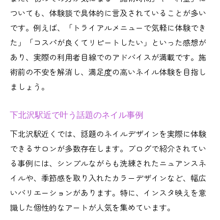
流行ネイルを賢く楽しむ下北沢の工夫
ついても、体験談で具体的に言及されていることが多い
個性派も納得のブログ発下北沢ネイル案内
です。例えば、「トライアルメニューで気軽に体験でき
個性派ネイルを叶える下北沢ブログ特集
た」「コスパが良くてリピートしたい」といった感想が
あり、実際の利用者目線でのアドバイスが満載です。施
ブログで見つける唯一無二のネイル体験
術前の不安を解消し、満足度の高いネイル体験を目指し
下北沢の個性派ネイルデザイン徹底解説
ましょう。
ネイル好き必見の下北沢体験談まとめ
ブログで探す自分だけのネイルデザイン
下北沢駅近で叶う話題のネイル事例
下北沢駅近くでは、話題のネイルデザインを実際に体験
できるサロンが多数存在します。ブログで紹介されてい
る事例には、シンプルながらも洗練されたニュアンスネ
イルや、季節感を取り入れたカラーデザインなど、幅広
いバリエーションがあります。特に、インスタ映えを意
識した個性的なアートが人気を集めています。