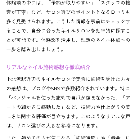
体験談の中には、「予約が取りやすい」「スタッフの接
ネイルブログ活用術で満足度アップ
客が丁寧」など、サロン選びのポイントとなる口コミも
自分好みネイル探しの下北沢流ポイント
多く見受けられます。こうした情報を事前にチェックす
話題のインスタ映えネイルデザイン徹底解説
ることで、自分に合ったネイルサロンを効率的に探すこ
インスタ映え必須ネイルをブログで研究
とが可能です。体験談を活用し、理想のネイル体験への
下北沢で人気の映えるネイルデザイン紹介
一歩を踏み出しましょう。
ネイルブログ発映えデザインの選び方
リアルなネイル施術感想を徹底紹介
トレンド映えネイルを下北沢で楽しむ方法
下北沢駅近辺のネイルサロンで実際に施術を受けた方々
話題ネイルのビフォーアフター体験談
の感想は、ブログやSNSで多数紹介されています。特に
下北沢でネイルのトレンドを味わう方法
「パラジェルを使った施術で自爪が傷まなかった」「ア
最新ネイルトレンドを下北沢ブログで学ぶ
ートの細かさに感動した」など、技術力や仕上がりの美
ブログ活用で旬なネイルスタイルを発見
しさに関する評価が目立ちます。このようなリアルな声
下北沢駅周辺のトレンドネイル選びのコツ
は、サロン選びの大きな参考になります。
ネイルブログに学ぶ最旬デザイン体験記
また、初めての方が気になる「施術時間」や「料金」に