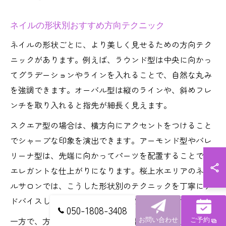
ネイルの形状別おすすめ方向テクニック
ネイルの形状ごとに、より美しく見せるための方向テク
ニックがあります。例えば、ラウンド型は中央に向かっ
てグラデーションやラインを入れることで、自然な丸み
を強調できます。オーバル型は縦のラインや、斜めフレ
ンチを取り入れると指先が細長く見えます。
スクエア型の場合は、横方向にアクセントをつけること
でシャープな印象を演出できます。アーモンド型やバレ
リーナ型は、先端に向かってパーツを配置することで、
エレガントな仕上がりになります。桜上水エリアのネイ
ルサロンでは、こうした形状別のテクニックを丁寧にア
ドバイスしてくれるので、初めての方でも安心です。
050-1808-3408
一方で、方向の付け方によっては指先が短く見えたり、
お問い合わせ
ご予約