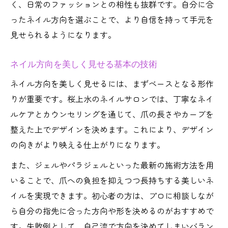
く、日常のファッションとの相性も抜群です。自分に合
トレンド感満載の桜上水ネイルを体験
ったネイル方向を選ぶことで、より自信を持って手元を
桜上水で体験できるトレンドネイルの魅力
見せられるようになります。
最新ネイルを実感できる桜上水のおすすめ
ネイル方向を美しく見せる基本の技術
術
トレンドネイル体験で新しい自分に出会う
ネイル方向を美しく見せるには、まずベースとなる形作
方法
りが重要です。桜上水のネイルサロンでは、丁寧なネイ
ルケアとカウンセリングを通じて、爪の長さやカーブを
桜上水ネイルで映えるトレンドデザイン紹
整えた上でデザインを決めます。これにより、デザイン
介
の向きがより映える仕上がりになります。
SNS映えする桜上水ネイルの楽しみ方を解
説
また、ジェルやパラジェルといった最新の施術方法を用
形や方向で魅せるネイルの新スタイル
いることで、爪への負担を抑えつつ長持ちする美しいネ
イルを実現できます。初心者の方は、プロに相談しなが
ネイルの形と方向が生み出す新しい魅力
ら自分の指先に合った方向や形を決めるのがおすすめで
桜上水で注目のネイルフォルムコレクショ
す。失敗例として、自己流で方向を決めてしまいバラン