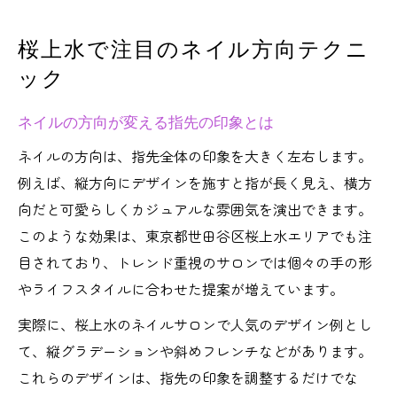
ネイル方向を活かすトレンドカラー活用法
指先美を際立てる桜上水の最新ネイル
桜上水で注目のネイル方向テクニ
桜上水発指先美を叶えるネイルテクニック
ック
最新ネイルで指先が華やぐ理由を紹介
ネイルの方向が変える指先の印象とは
ネイルで魅せる指先美の作り方徹底解説
桜上水ならではのネイル美意識のポイント
ネイルの方向は、指先全体の印象を大きく左右します。
例えば、縦方向にデザインを施すと指が長く見え、横方
トレンドネイルで指先を美しく整えるコツ
向だと可愛らしくカジュアルな雰囲気を演出できます。
デザイン選びに迷うなら桜上水ネイル特集
このような効果は、東京都世田谷区桜上水エリアでも注
桜上水で人気のネイルデザイン傾向と特徴
目されており、トレンド重視のサロンでは個々の手の形
迷ったときのネイルデザイン選びの極意
やライフスタイルに合わせた提案が増えています。
季節感を楽しむ桜上水のネイルデザイン術
実際に、桜上水のネイルサロンで人気のデザイン例とし
自分に似合うネイルデザインの見つけ方
て、縦グラデーションや斜めフレンチなどがあります。
ネイルデザイン選びで失敗しないコツを紹
これらのデザインは、指先の印象を調整するだけでな
介