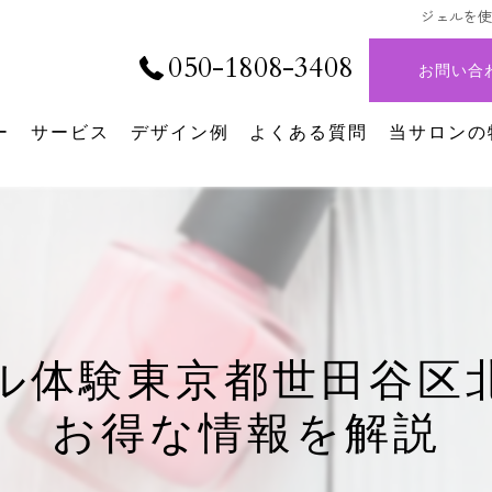
ジェルを
050-1808-3408
お問い合
ー
サービス
デザイン例
よくある質問
当サロンの
デザイン
シンプルネ
パラジェル
ニュアンス
ル体験東京都世田谷区
持ち込み
お得な情報を解説