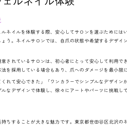
ジェルネイル体験
ネイルケアで大切な自爪の健康維持法
パラジェルで叶えるやさしいネイル体験
説
ネイルオフ時に傷めないケアの秘訣とは
ェルネイルを体験する際、安心してサロンを選ぶためには
北沢で評判のネイルケア専門サロンの選び方
しょう。ネイルサロンでは、自爪の状態や希望するデザイ
ワンカラーも映える自爪ケアのポイント
ワンカラーやシンプル派も満足のデザイン特集
用意されているサロンは、初心者にとって安心して利用で
ワンカラーが映えるネイルデザインの選び方
方法を採用している場合もあり、爪へのダメージを最小限
シンプル派必見のネイルアート最前線解説
てくれて安心できた」「ワンカラーでシンプルなデザイン
ネイルで楽しむ大人の上品ワンカラー術
プルなデザインで体験し、徐々にアートやパーツに挑戦し
下北沢で人気のネイルデザイン特集紹介
ネイルサロンで選ぶシンプルデザインの魅力
今話題のパラジェルで楽しむ大人ネイル術
長持ちすることが大きな魅力です。東京都世田谷区北沢の
パラジェルを使った上質ネイル体験とは