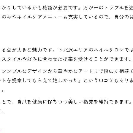
急な予定でも叶うネイル体験の魅力紹介
っかりしているかも確認が必要です。万が一のトラブルを
当日予約ができるネイルサロンの選び方
フのみやネイルケアメニューも充実しているので、自分の
スキマ時間に通えるネイルの楽しみ方
ネイルサロン予約で失敗しないコツ解説
り
きる点が大きな魅力です。下北沢エリアのネイルサロンで
フスタイルや好みに合わせた提案を受けることができます
、シンプルなデザインから華やかなアートまで幅広く相談
ートを提案してもらえて嬉しかった」という口コミもあり
う。
ことで、自爪を健康に保ちつつ美しい指先を維持できます
す。
方