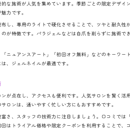
康的な施術が人気を集めています。季節ごとの限定デザイ
ネイル初心者が知っておきたいパラジェルの特徴
が魅力です。
大人女性におすすめのネイルデザイン提案
塗布し、専用のライトで硬化させることで、ツヤと耐久性
パラジェルで叶う長持ちネイルのコツ
るのが特徴です。パラジェルなどは自爪を削らずに施術で
ネイルサロン選びで注目したいパラジェル施術
安くて上質なネイルを探す方に贈る選び方
」「ニュアンスアート」「初回オフ無料」などのキーワー
ネイルが安いサロン選びのポイント解説
には、ジェルネイルが最適です。
コスパ重視で選ぶジェルネイル体験術
安いだけじゃない上質ネイルの見極め方
術
下北沢で人気のネイルサロン比較のコツ
ロンが点在し、アクセスも便利です。人気サロンを賢く活
口コミでわかるネイルの価格と品質の関係
のサロンは、通いやすく忙しい方にもおすすめです。
当日予約可能なネイルサロンのメリットとは
豊富さ、スタッフの技術力に注目しましょう。口コミでは
ネイルサロン当日予約の便利な活用法
初回はトライアル価格や限定クーポンを利用することで、