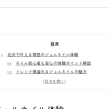
目次
北沢で叶える理想のジェルネイル体験
ネイル初心者も安心の体験ポイント解説
トレンド感溢れるジェルネイルの魅力
北沢エリアで人気のネイルサロン活用術
ネイルで叶う自分らしい美しい指先作り
予約前に知っておきたいネイルの選び方
自爪に優しいネイルケアのポイントを紹介