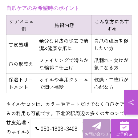
自爪ケアのみ希望時のポイント
ケアメニュ
こんな方におす
施術内容
ー例
すめ
余分な甘皮の除去で清
自爪の成長を促
甘皮処理
潔&健康な爪に
したい方
ファイリングで滑らか
爪割れ・欠けが
爪の形整え
な輪郭に仕上げ
気になる方
保湿トリー
オイルや専用クリーム
乾燥・二枚爪が
トメント
で潤い補給
心配な方
ネイルサロンは、カラーやアートだけでなく自爪ケアの
みの利用も可能です。下北沢駅周辺の多くのサロンで、
甘皮処理・爪の形整え・保湿トリートメントなど、基本
050-1808-3408
のネイルケアメニューが用意されています。自爪の健康
お問い合わせ
ご予約