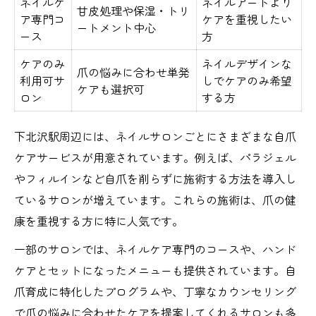
ネイルケ
ネイルアートより
甘皮処理や保湿・トリ
ア専門コ
ケアを重視したい
ートメント中心
ース
方
ケアのみ
ネイルデザインな
爪の悩みに合わせ単発
利用可サ
しでケアのみ希望
ケアも選択可
ロン
する方
下北沢駅周辺には、ネイルサロンごとにさまざまな自爪
ケアサービスが用意されています。例えば、パラジェル
やフィルインなど自爪を削らずに施術する方法を導入し
ているサロンが増えています。これらの施術は、爪の健
康を重視する方に特に人気です。
一部のサロンでは、ネイルケア専門のコースや、ハンド
ケアとセットになったメニューも提供されています。自
爪育成に特化したプログラムや、丁寧なカウンセリング
で爪の悩みに合わせたケアを提案してくれるサロンも多