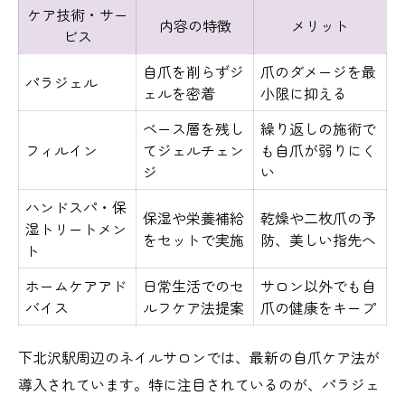
ケア技術・サー
内容の特徴
メリット
ビス
自爪を削らずジ
爪のダメージを最
パラジェル
ェルを密着
小限に抑える
ベース層を残し
繰り返しの施術で
フィルイン
てジェルチェン
も自爪が弱りにく
ジ
い
ハンドスパ・保
保湿や栄養補給
乾燥や二枚爪の予
湿トリートメン
をセットで実施
防、美しい指先へ
ト
ホームケアアド
日常生活でのセ
サロン以外でも自
バイス
ルフケア法提案
爪の健康をキープ
下北沢駅周辺のネイルサロンでは、最新の自爪ケア法が
導入されています。特に注目されているのが、パラジェ