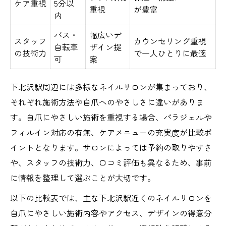
ケア重視
5分以
重視
が豊富
話題のネイルサロン技術をチェック
内
自爪ケアならネイルサロン利用も安心
バス・
幅広いデ
スタッフ
カウンセリング重視
ネイルサロンの自爪ケアメニュー比較
自転車
ザイン提
の技術力
で一人ひとりに最適
可
案
短い爪でも楽しめるネイルサロン施術
自爪ケアのみ希望時のポイント
下北沢駅周辺には多様なネイルサロンが集まっており、
ネイルサロンで自爪育成サポート体験
それぞれ施術方法や自爪へのやさしさに違いがありま
安心して通えるネイルサロンの選び方
す。自爪にやさしい施術を重視する場合、パラジェルや
フィルイン対応の有無、ケアメニューの充実度が比較ポ
快適重視のネイルサロン活用ガイド
イントとなります。サロンによっては予約の取りやすさ
快適なネイルサロン選びポイント一覧
や、スタッフの技術力、口コミ評価も異なるため、事前
ネイルサロン施術中のリラックス術
に情報を整理して選ぶことが大切です。
自爪にやさしい施術で安心感アップ
以下の比較表では、主な下北沢駅近くのネイルサロンを
ネイルサロン利用時の注意点まとめ
自爪にやさしい施術内容やアクセス、デザインの得意分
予約しやすいネイルサロンの魅力