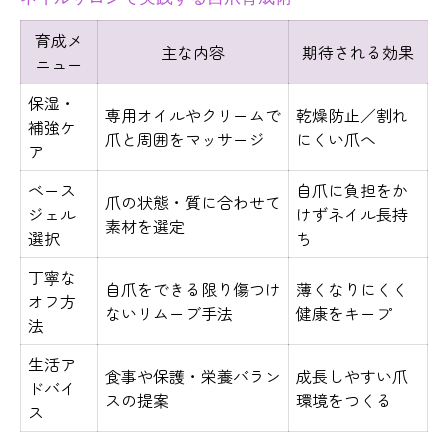
育成メ
主な内容
期待される効果
ニュー
保湿・
専用オイルやクリームで
乾燥防止／割れ
補強ケ
爪と周囲をマッサージ
にくい爪へ
ア
ベース
自爪に負担をか
爪の状態・質に合わせて
ジェル
けずネイル長持
素材を選定
選択
ち
丁寧な
自爪をできる限り傷つけ
薄くなりにくく
オフ方
ないリムーブ手法
健康をキープ
法
生活ア
食事や保護・栄養バラン
成長しやすい爪
ドバイ
スの提案
環境をつくる
ス