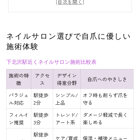
初めてでも安心なネイルサロン利用術
自爪ケア重視ならネイルサロンが最適
自爪の健康を守る下北沢駅周辺の秘密
ネイルサロン選びで自爪に優しい
ネイルサロン別自爪ケアサービス一覧
施術体験
健康な自爪を保つネイル施術の流れ
下北沢駅近くネイルサロン施術比較表
下北沢駅周辺で注目の自爪ケア法
ネイルサロンで実践する自爪育成術
施術の特
アクセ
デザイン
自爪へのやさしさ
徴
ス
得意分野
自爪ダメージを防ぐポイント
トレンドも叶う自爪重視ネイル施術法
パラジェ
駅徒歩
シンプル/
オフ時も削らず爪を
ル対応
2分
上品
守る
自爪にやさしいトレンドデザイン早見表
フィルイ
駅徒歩
トレンド/
ダメージ軽減で長く
トレンドと自爪ケアの両立テクニック
ン推奨
3分
アート系
楽しめる
ネイルサロンで叶える旬のアート体験
駅徒歩
自爪重視のネイルサロン施術が人気
ケア/育成
保湿・補強メニュー