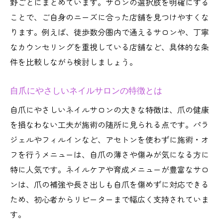
野ごとにまとめています。サロンの選択肢を明確にする
やさしい施術が魅力のネイルサロン実践術
ことで、ご自身のニーズに合った店舗を見つけやすくな
やさしい施術法の比較とメリット表
ります。例えば、徒歩数分圏内で通えるサロンや、丁寧
ネイルサロンで叶える自爪美人への道
なカウンセリングを重視している店舗など、具体的な条
丁寧施術が支持される理由とは
件を比較しながら検討しましょう。
自爪を守るネイルサロンの工夫
自爪にやさしいネイルサロンの特徴とは
やさしい施術サロンの選び方ガイド
自爪にやさしいネイルサロンの大きな特徴は、爪の健康
を損なわない工夫が施術の随所に見られる点です。パラ
ジェルやフィルインなど、アセトンを使わずに施術・オ
フを行うメニューは、自爪の薄さや傷みが気になる方に
特に人気です。ネイルケアや育成メニューが豊富なサロ
ンは、爪の補強や長さ出しも自爪を傷めずに対応できる
ため、初心者からリピーターまで幅広く支持されていま
す。