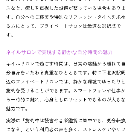
ネイルサロンでポイントと併用するコツ
スなど、癒しを重視した設備が整っている場合もありま
仕事帰りに選びたいプライベートネイル特集
す。自分へのご褒美や特別なリフレッシュタイムを求め
る方にとって、プライベートサロンは最適な選択肢で
ネイルサロンの夜間対応で仕事終わりも安
す。
心
平日夜の予約が快適なプライベートサロン
ネイルサロンで実現する静かな自分時間の魅力
当日予約も可能なネイルサロンの選び方
ネイルサロンで過ごす時間は、日常の喧騒から離れて自
仕事帰りに使える平日限定クーポンの魅力
分自身をいたわる貴重なひとときです。特に下北沢駅周
ネイルサロンで仕事疲れを癒す時間の過ご
辺のプライベートサロンでは、静かな環境でゆったりと
し方
施術を受けることができます。スマートフォンや仕事か
ネイルサロンで満足度を高める予約の秘訣
ら一時的に離れ、心身ともにリセットできるのが大きな
ネイルサロンのベストな予約タイミングと
魅力です。
は
実際に「施術中は読書や音楽鑑賞に集中でき、気分転換
希望通りの施術を受けるための事前準備
になる」という利用者の声も多く、ストレスケアやリフ