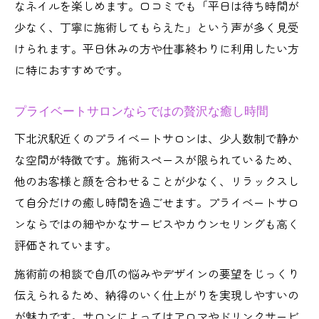
なネイルを楽しめます。口コミでも「平日は待ち時間が
ネイルサロンで味わう極上のリラックス空
少なく、丁寧に施術してもらえた」という声が多く見受
間
けられます。平日休みの方や仕事終わりに利用したい方
プライベートサロンでの静かな施術が人気
に特におすすめです。
ネイルサロンなら自分だけの癒しを満喫で
きる
プライベートサロンならではの贅沢な癒し時間
丁寧なカウンセリングが選ばれる理由
下北沢駅近くのプライベートサロンは、少人数制で静か
平日利用で混雑を避けるネイルサロンの魅
な空間が特徴です。施術スペースが限られているため、
力
他のお客様と顔を合わせることが少なく、リラックスし
平日クーポンの賢い使い方を徹底解説
て自分だけの癒し時間を過ごせます。プライベートサロ
ネイルサロンの平日限定クーポン活用術
ンならではの細やかなサービスやカウンセリングも高く
賢く使うための平日クーポン選びのポイン
評価されています。
ト
施術前の相談で自爪の悩みやデザインの要望をじっくり
プライベートサロンで得する割引利用法
伝えられるため、納得のいく仕上がりを実現しやすいの
予約時に注意したいクーポン利用条件
が魅力です。サロンによってはアロマやドリンクサービ