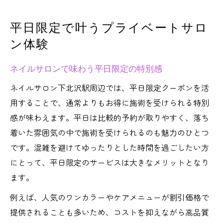
平日限定クーポンを活用した賢いサロン選
平日限定で叶うプライベートサロ
び
ン体験
ネイルサロン利用で叶うコストダウン術
自分だけの空間で楽しむネイルサロン活用術
ネイルサロンで味わう平日限定の特別感
プライベートサロンの魅力を徹底解説
ネイルサロン下北沢駅周辺では、平日限定クーポンを活
ネイルサロンの静かな個室で心もリセット
用することで、通常よりもお得に施術を受けられる特別
マンツーマン施術で自分に合うネイルを実
感が味わえます。平日は比較的予約が取りやすく、落ち
現
着いた雰囲気の中で施術を受けられるのも魅力のひとつ
ネイルサロンで叶う自爪ケアと美爪育成法
です。混雑を避けてゆったりとした時間を過ごしたい方
にとって、平日限定のサービスは大きなメリットとなり
平日限定クーポンで賢くサロンを利用する
ます。
方法
リラックス重視ならプライベートサロンがおす
例えば、人気のワンカラーやケアメニューが割引価格で
すめ
提供されることも多いため、コストを抑えながら高品質