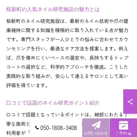
桜新町の人気ネイル研究施設の魅力とは
桜新町のネイル研究施設は、最新のネイル技術や爪の健
康維持に関する知識を積極的に取り入れている点が魅力
です。専門スタッフが一人ひとりの悩みに合わせてカウ
ンセリングを行い、最適なケア方法を提案します。例え
ば、爪を傷めにくいベースの選定や、長持ちするトップ
コートの選択など、科学的アプローチを徹底。こうした
実践的な取り組みが、安心して通えるサロンとして高い
評価を得ています。
口コミで話題のネイル研究ポイント紹介
口コミで話題となっているポイントは、細部にわたる丁
寧な施術と、仕上がりの持ちの良さです。実際に多くの
050-1808-3408
利用者が「爪が傷みにくくなった」「デザインが長持ち
お問い合わせ
ご予約