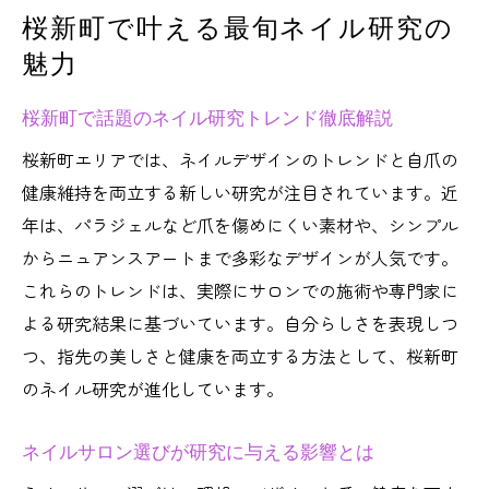
由
桜新町で叶える最旬ネイル研究の
桜新町で理想ネイルを追求する研究法
魅力
ネイル研究が美しさと健康を両立させる理
由
桜新町で話題のネイル研究トレンド徹底解説
トレンド重視派も満足のネイル最新事情
桜新町エリアでは、ネイルデザインのトレンドと自爪の
ネイルトレンド研究で押さえるべき最新技
健康維持を両立する新しい研究が注目されています。近
術
年は、パラジェルなど爪を傷めにくい素材や、シンプル
桜新町で人気のトレンドネイルデザイン特
からニュアンスアートまで多彩なデザインが人気です。
集
これらのトレンドは、実際にサロンでの施術や専門家に
トレンド派も納得のネイル研究の秘訣
よる研究結果に基づいています。自分らしさを表現しつ
つ、指先の美しさと健康を両立する方法として、桜新町
三軒茶屋ネイルの流行が桜新町に与える影
のネイル研究が進化しています。
響
最新ネイル研究が魅力的な理由を紹介
ネイルサロン選びが研究に与える影響とは
トレンドと健康を両立するネイル研究の方