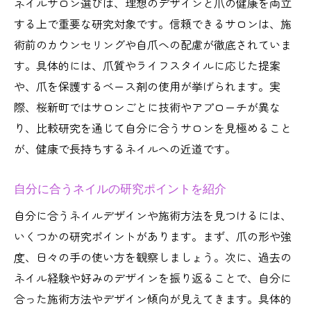
ネイルサロン選びは、理想のデザインと爪の健康を両立
法
する上で重要な研究対象です。信頼できるサロンは、施
自爪を守る桜新町エリアのネイルの選び方
術前のカウンセリングや自爪への配慮が徹底されていま
自爪を守るためのネイル研究のコツとは
す。具体的には、爪質やライフスタイルに応じた提案
桜新町で安心できるネイルの選び方ガイド
や、爪を保護するベース剤の使用が挙げられます。実
パラジェル研究が自爪に与えるメリット
際、桜新町ではサロンごとに技術やアプローチが異な
健康重視のネイル選びで知っておきたい研
り、比較研究を通じて自分に合うサロンを見極めること
究
が、健康で長持ちするネイルへの近道です。
口コミ重視で失敗しないネイル研究の進め
自分に合うネイルの研究ポイントを紹介
方
長持ちするネイル研究で美しい指先を守る
自分に合うネイルデザインや施術方法を見つけるには、
いくつかの研究ポイントがあります。まず、爪の形や強
健康と美しさを両立するネイルケア実践法
度、日々の手の使い方を観察しましょう。次に、過去の
ネイルケア研究で美しさと健康を両立する
ネイル経験や好みのデザインを振り返ることで、自分に
術
合った施術方法やデザイン傾向が見えてきます。具体的
桜新町で実践したいネイルケア研究の基本