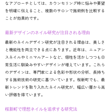
なアプローチとしては、カウンセリング時に悩みや要望
パラジェルを使った健康ネイルケア研究法
を明確に伝えること、複数のサロンで施術例を比較する
口コミから学ぶネイルケア研究のポイント
ことが効果的です。
自宅でできるネイルケア研究の最新知識
ネイル研究で手元の美しさを持続する方法
最新デザインのネイル研究が注目される理由
パラジェルで楽しむ桜新町ネイル体験談
最新のネイルデザイン研究が注目される理由は、美しさ
パラジェル体験で感じたネイル研究の成果
と機能性を両立できる点にあります。近年は、ニュアン
スネイルやミニマルアートなど、個性を活かしつつも日
桜新町でパラジェルネイルを選ぶ理由とは
常生活に馴染みやすいデザインが増えています。これら
自爪に優しいパラジェルネイル研究の魅力
のデザインは、専門家による色彩や形状の分析、長持ち
実際の体験から学ぶネイル研究のポイント
する施術技術の研究に基づいています。桜新町でも、最
ネイル研究で変わるパラジェル体験のコツ
新トレンドを取り入れたネイル研究が、幅広い層から高
口コミで話題のパラジェルネイル研究事例
い評価を得ています。
桜新町周辺で注目のネイルデザイン特集
桜新町周辺で人気のネイルデザイン研究
桜新町で理想ネイルを追求する研究法