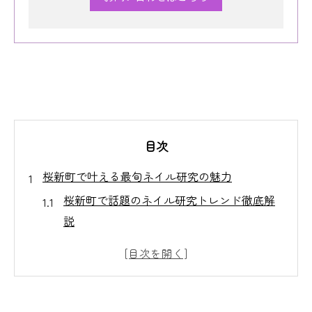
目次
桜新町で叶える最旬ネイル研究の魅力
桜新町で話題のネイル研究トレンド徹底解
説
ネイルサロン選びが研究に与える影響とは
自分に合うネイルの研究ポイントを紹介
最新デザインのネイル研究が注目される理