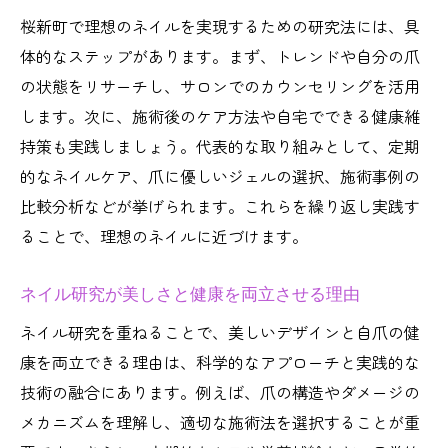
話題のデザインをネイル研究で徹底紹介
桜新町で理想のネイルを実現するための研究法には、具
トレンドを押さえたネイル研究の秘訣とは
体的なステップがあります。まず、トレンドや自分の爪
の状態をリサーチし、サロンでのカウンセリングを活用
自分らしいネイルデザイン研究ポイント
します。次に、施術後のケア方法や自宅でできる健康維
研究された最新ネイルデザインの選び方
持策も実践しましょう。代表的な取り組みとして、定期
ネイルサロンで注目の研究デザインを体験
的なネイルケア、爪に優しいジェルの選択、施術事例の
ネイル好き必見！桜新町で人気の理由
比較分析などが挙げられます。これらを繰り返し実践す
ネイル好きが桜新町を選ぶ研究された理由
ることで、理想のネイルに近づけます。
桜新町の人気ネイル研究施設の魅力とは
口コミで話題のネイル研究ポイント紹介
ネイル研究が美しさと健康を両立させる理由
地域密着型ネイル研究が人気なワケ
ネイル研究を重ねることで、美しいデザインと自爪の健
研究を重ねた接客でリピーターが増加中
康を両立できる理由は、科学的なアプローチと実践的な
技術の融合にあります。例えば、爪の構造やダメージの
桜新町のネイル研究が愛される理由を解説
メカニズムを理解し、適切な施術法を選択することが重
自分らしいネイルを研究するためのヒント