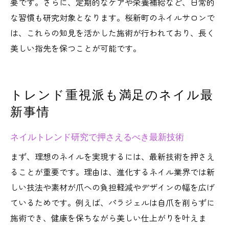
要です。さらに、定期的なケアや栄養補給など、日常的
自分らしさを叶えるネイル研究のコツ
な習慣も研究対象となります。桜新町のネイルサロンで
理想のネイルを研究で見つける方法
は、これらの知見を活かした施術が行われており、長く
ネイル研究が導く似合うデザイン選び
美しい指先を保つことが可能です。
研究を活かしたセルフネイルのアイデア
ネイル研究で広がる自分らしさの発見
トレンド重視派も満足のネイル最
自爪の個性を活かすネイル研究の工夫
新事情
ネイルトレンド研究で押さえるべき最新技術
まず、理想のネイルを実現するには、最新技術を押さえ
ることが重要です。理由は、進化するネイル業界では新
しい技法や素材が爪への負担軽減やデザインの幅を広げ
ているためです。例えば、パラジェルは自爪を削らずに
施術でき、健康を保ちながら美しい仕上がりを叶えま