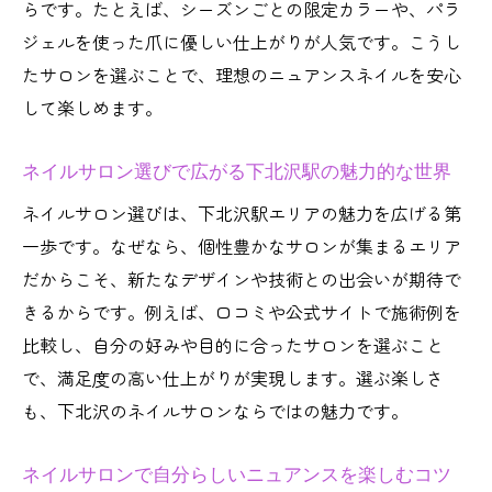
ネイルサロンで叶う話題のニュアンスアー
らです。たとえば、シーズンごとの限定カラーや、パラ
ト紹介
ジェルを使った爪に優しい仕上がりが人気です。こうし
下北沢駅ネイルサロンが提案する新作デザ
たサロンを選ぶことで、理想のニュアンスネイルを安心
インを解説
して楽しめます。
ネイルサロン選びで差がつく最新ニュアン
ネイルサロン選びで広がる下北沢駅の魅力的な世界
スネイル
ネイルケアも充実した下北沢駅周辺の魅力
ネイルサロン選びは、下北沢駅エリアの魅力を広げる第
一歩です。なぜなら、個性豊かなサロンが集まるエリア
ネイルサロンで叶える指先の美と健康の両
だからこそ、新たなデザインや技術との出会いが期待で
立術
きるからです。例えば、口コミや公式サイトで施術例を
下北沢駅周辺ネイルサロンのケアサービス
比較し、自分の好みや目的に合ったサロンを選ぶこと
徹底比較
で、満足度の高い仕上がりが実現します。選ぶ楽しさ
ネイルサロンで受けられる本格的ネイルケ
も、下北沢のネイルサロンならではの魅力です。
アの特徴
健康志向のネイルサロンが人気の理由を解
ネイルサロンで自分らしいニュアンスを楽しむコツ