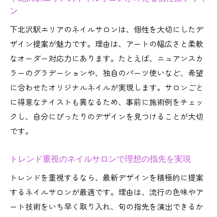
ン
アートが得意なネイルサロンで個性を最大
下北沢駅エリアのネイルサロンは、個性を大切にしたデ
限に発揮
ザイン提案が魅力です。理由は、アートの幅広さと柔軟
ネイルサロンの口コミから分かる自分に合
なオーダー対応力にあります。たとえば、ニュアンスカ
うお店選び
ラーのグラデーションや、独自のパーツ使いなど、希望
自分らしさを尊重するネイルサロンの選び
に合わせたオリジナルネイルが実現します。サロンごと
方ガイド
に得意なテイストも異なるため、事前に施術例をチェッ
ニュアンスネイル好き必見の最新デザイン集
クし、自分にぴったりのデザインを見つけることが大切
ネイルサロン発・下北沢駅注目のニュアン
です。
スデザイン
旬のニュアンスネイルを楽しめるネイルサ
トレンド重視のネイルサロンで理想の指先を実現
ロン特集
トレンドを重視するなら、最新デザインを積極的に提案
トレンド反映のネイルサロン最新デザイン
するネイルサロンが最適です。理由は、流行の色味やア
コレクション
ート技術をいち早く取り入れ、旬の指先を演出できるか