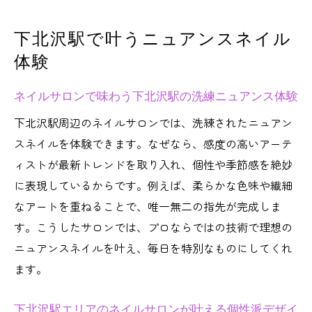
を実現
下北沢駅で叶うニュアンスネイル
ネイルサロン選びで広がる下北沢駅の魅力
体験
的な世界
ネイルサロンで自分らしいニュアンスを楽
ネイルサロンで味わう下北沢駅の洗練ニュアンス体験
しむコツ
下北沢駅周辺のネイルサロンでは、洗練されたニュアン
下北沢駅のネイルサロン体験で日常に彩り
スネイルを体験できます。なぜなら、感度の高いアーテ
をプラス
ィストが最新トレンドを取り入れ、個性や季節感を絶妙
自分らしさを表現できるネイルサロン案内
に表現しているからです。例えば、柔らかな色味や繊細
ネイルサロンが提案する自分らしいニュア
なアートを重ねることで、唯一無二の指先が完成しま
ンスデザイン
す。こうしたサロンでは、プロならではの技術で理想の
下北沢駅周辺のネイルサロンで叶う個性表
ニュアンスネイルを叶え、毎日を特別なものにしてくれ
現の秘訣
ます。
ネイルサロン選びで失敗しない自分らしさ
下北沢駅エリアのネイルサロンが叶える個性派デザイ
の見つけ方