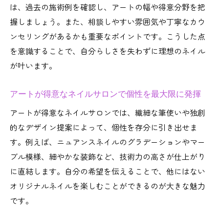
パラジェルに強いネイルサロンの選び方ポ
は、過去の施術例を確認し、アートの幅や得意分野を把
イント
握しましょう。また、相談しやすい雰囲気や丁寧なカウ
この街で見つける理想のネイルサロン活用術
ンセリングがあるかも重要なポイントです。こうした点
を意識することで、自分らしさを失わずに理想のネイル
ネイルサロン活用で下北沢駅エリアをもっ
が叶います。
と楽しむ方法
理想を叶えるネイルサロンの賢い使い方ガ
アートが得意なネイルサロンで個性を最大限に発揮
イド
アートが得意なネイルサロンでは、繊細な筆使いや独創
ネイルサロン選びが充実ライフを作る理由
的なデザイン提案によって、個性を存分に引き出せま
下北沢駅のネイルサロンで実感する満足体
す。例えば、ニュアンスネイルのグラデーションやマー
験とは
ブル模様、細やかな装飾など、技術力の高さが仕上がり
ネイルサロンで広がる友達とのおしゃれな
に直結します。自分の希望を伝えることで、他にはない
時間
オリジナルネイルを楽しむことができるのが大きな魅力
理想のネイルサロンを見つけるための行動
です。
術