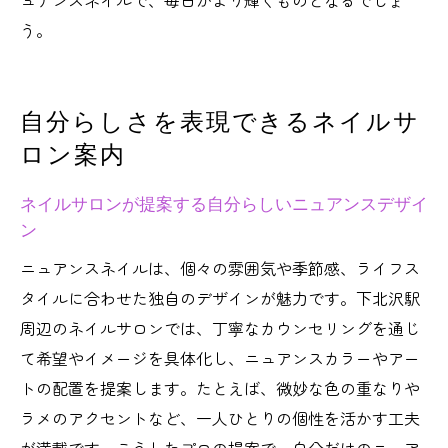
ュアンスネイルで、毎日がより輝くものとなるでしょ
口コミが語る個性派向けネイルサロンの実
う。
力とは
ネイルサロン選びで後悔しないためのチェ
ックリスト
自分らしさを表現できるネイルサ
ワンカラー派も満足できる下北沢ネイル事情
ロン案内
ネイルサロンで叶う洗練のワンカラー施術
体験
ネイルサロンが提案する自分らしいニュアンスデザイ
ン
下北沢駅のネイルサロンが提案する上品ワ
ンカラー
ニュアンスネイルは、個々の雰囲気や季節感、ライフス
ネイルサロンでワンカラーが人気の理由を
タイルに合わせた独自のデザインが魅力です。下北沢駅
解説
周辺のネイルサロンでは、丁寧なカウンセリングを通じ
て希望やイメージを具体化し、ニュアンスカラーやアー
シンプル派におすすめなネイルサロンの特
トの配置を提案します。たとえば、微妙な色の重なりや
徴とは
ラメのアクセントなど、一人ひとりの個性を活かす工夫
ネイルサロン選びで楽しむワンカラーデザ