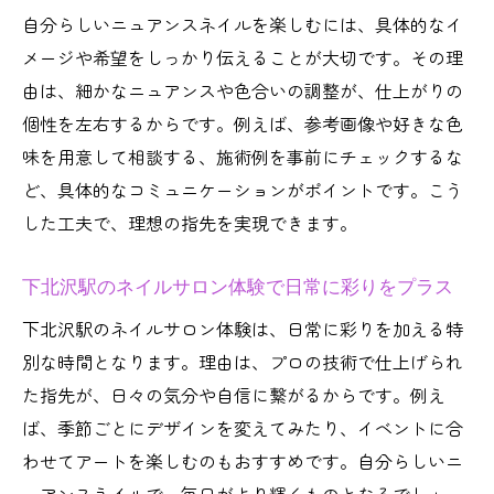
説
自分らしいニュアンスネイルを楽しむには、具体的なイ
ネイルサロンで続く美しい仕上がりと爪の
メージや希望をしっかり伝えることが大切です。その理
健康管理
由は、細かなニュアンスや色合いの調整が、仕上がりの
下北沢駅エリアで支持されるネイルケアサ
個性を左右するからです。例えば、参考画像や好きな色
ロンの選び方
味を用意して相談する、施術例を事前にチェックするな
個性派におすすめのネイルサロン選び方
ど、具体的なコミュニケーションがポイントです。こう
ネイルサロン選びで個性派デザインを楽し
した工夫で、理想の指先を実現できます。
むポイント
下北沢駅のネイルサロン体験で日常に彩りをプラス
下北沢駅で見つかる個性重視ネイルサロン
の魅力
下北沢駅のネイルサロン体験は、日常に彩りを加える特
ネイルサロンの比較で分かる自分だけの特
別な時間となります。理由は、プロの技術で仕上げられ
別体験
た指先が、日々の気分や自信に繋がるからです。例え
ば、季節ごとにデザインを変えてみたり、イベントに合
ネイルサロンで叶えるオリジナルデザイン
わせてアートを楽しむのもおすすめです。自分らしいニ
の選び方