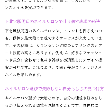
が満載です。こうしたプロの提案で、自分だけのニュア
インの幅
ンスネイルを実現できます。
下北沢駅エリアで叶う大人のワンカラーネ
イル体験
下北沢駅周辺のネイルサロンで叶う個性表現の秘訣
パラジェル対応で爪に優しい施術とは
下北沢駅周辺のネイルサロンは、トレンドを押さえつつ
ネイルサロンで選ばれるパラジェル対応の
も、個性を最大限に表現できるサービスが充実していま
安心施術
す。その秘訣は、カウンセリング時のヒアリング力とア
下北沢駅周辺ネイルサロンのパラジェル導
ート技術の高さにあります。例えば、好きなファッショ
入事情
ンや気分に合わせて色味や質感を微調整したデザイン提
ネイルサロンで分かるパラジェル施術のメ
案が可能です。これにより、周囲と差がつくオリジナル
リット
ネイルを楽しめます。
健康志向の方必見！ネイルサロンパラジェ
ル活用術
ネイルサロン選びで失敗しない自分らしさの見つけ方
ネイルサロンで続く美しい指先とパラジェ
ネイルサロン選びで大切なのは、自分の理想や好みをし
ルの相性
っかり伝えられる環境を見極めることです。具体的に