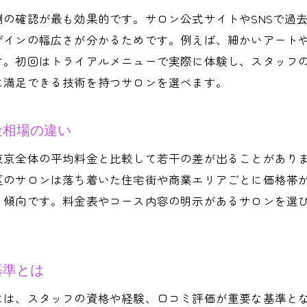
上手いネイルサロンで理想のデザインを実現するコ
の確認が最も効果的です。サロン公式サイトやSNSで過
SNSや口コミで人気のデザインを調査するポイント
ザインの幅広さが分かるためです。例えば、細かいアート
ネイルサロン 経堂や千歳烏山の注目デザイン紹介
す。初回はトライアルメニューで実際に体験し、スタッフ
トレンド技術が得意なネイルサロンの見極め方
に満足できる技術を持つサロンを選べます。
安心して通えるネイルサロンを選ぶための秘訣
ネイルサロン選びで後悔しないための事前確認
金相場の違い
世田谷区で安心できるネイルサロンの特徴解説
東京全体の平均料金と比較して若干の差が出ることがあり
初めてのネイルサロンでも安心なサービスとは
区のサロンは落ち着いた住宅街や商業エリアごとに価格帯
ネイルサロン世田谷区で通いやすい店舗の選び方
る傾向です。料金表やコース内容の明示があるサロンを選
ネイルサロンの衛生管理や技術力を重視する理由
長く通えるネイルサロン選びのチェックポイント
基準とは
には、スタッフの資格や経験、口コミ評価が重要な基準と