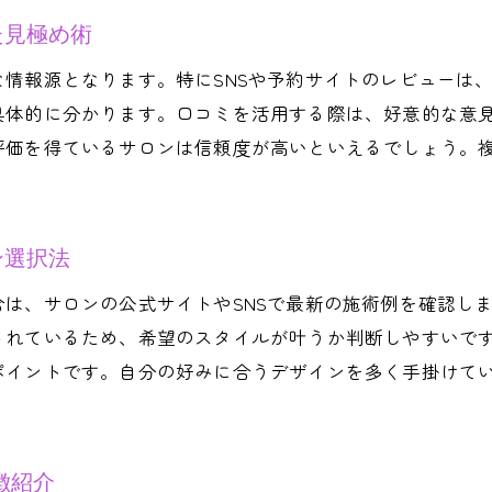
リピートしたくなるネイルサロンの魅力とは
た見極め術
ジェルネイルで避けたいNG行為とサロン選びの注意点
情報源となります。特にSNSや予約サイトのレビューは
ネイルサロンで多いジェルネイルNG行為の具体例
具体的に分かります。口コミを活用する際は、好意的な意
正しいケアが受けられるネイルサロンの見極め方
評価を得ているサロンは信頼度が高いといえるでしょう。
ジェルネイル長持ちのためのサロン選びの工夫
衛生面と安全性に強いネイルサロンの特徴
ン選択法
失敗しないためのネイルサロン選びの注意点
トレンド技術を安心して受けるためのポイント
、サロンの公式サイトやSNSで最新の施術例を確認しましょ
されているため、希望のスタイルが叶うか判断しやすいで
自分に合うネイルサロンを見つけるための比較ポイント
ポイントです。自分の好みに合うデザインを多く手掛けて
ネイルサロン選びで重視したい自分軸の見つけ方
世田谷区で人気のネイルサロンサービス比較術
ネイルサロンの雰囲気や接客の違いを徹底比較
徴紹介