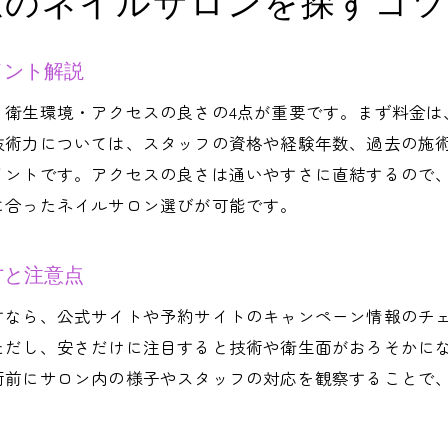
想のネイルサロンを探すコツ
ネイルサロン選びの技術力と料金相場の見極め方
ネイルサロンの技術力をチェックする具体的な方法
イント解説
平均料金と世田谷区のネイルサロン料金相場の違い
・衛生環境・アクセスの良さの4点が重要です。まず料金は
上手いネイルサロンを東京で見つける基準とは
技術力については、スタッフの資格や経験年数、過去の施
安いネイルサロンのリスクと適正価格の考え方
イントです。アクセスの良さは通いやすさに直結するので
世田谷区で人気のジェルネイル技術を解説
に合ったネイルサロン選びが可能です。
長さ出し料金の確認ポイントと失敗しない選び方
満足度重視なら世田谷区のネイルサロン情報を活用
方と注意点
口コミから分かる世田谷区ネイルサロンの選び方
すなら、公式サイトや予約サイトのキャンペーン情報のチ
ネイルサロン世田谷区で満足度が高い店舗の特徴
ただし、安さだけに注目すると技術や衛生面がおろそかに
ネイルサロン選びで料金だけに惑わされないコツ
術前にサロン内の様子やスタッフの対応を観察することで
トレンドと技術力を兼ね備えたサロンの探し方
ネイルサロン三軒茶屋や二子玉川のサービス比較