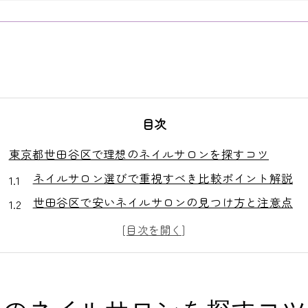
目次
東京都世田谷区で理想のネイルサロンを探すコツ
ネイルサロン選びで重視すべき比較ポイント解説
世田谷区で安いネイルサロンの見つけ方と注意点
ネイルサロンの口コミや評判を活用した見極め術
トレンドデザインが魅力のネイルサロン選択法
ネイルサロン 経堂や桜新町エリアの特徴紹介
アクセスの良いネイルサロンの選び方ガイド