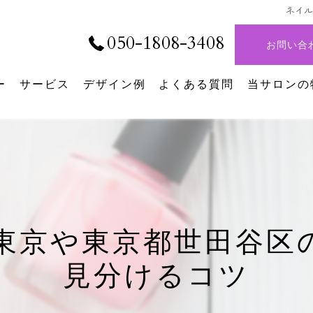
ネイ
050-1808-3408
お問い合
ー
サービス
デザイン例
よくある質問
当サロンの
デザイン
シンプルネ
パラジェル
ニュアンス
東京や東京都世田谷区
持ち込み
見分けるコツ