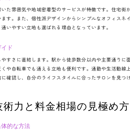
ネイルサロン 上手い 東京で探すときのコツ
着いた雰囲気や地域密着型のサービスが特徴です。住宅街
ネイルサロン世田谷区の予約の取りやすさを調査
います。また、個性派デザインからシンプルなオフィスネ
アクセスしやすいネイルサロン選択のポイント
、通いやすい立地も選ばれる理由となっています。
世田谷区でネイルサロンの信頼性を見抜く方法
ネイルサロンの信頼度を判断するチェックリスト
ガイド
安定したネイルサロン選びで失敗しない工夫
しやすさに直結します。駅から徒歩数分以内や主要通りに
ネイルサロンが潰れる理由から学ぶ選び方
近くや自転車でも通える立地も便利です。通勤や生活動線
口コミに注目したネイルサロン選びのポイント
前に確認し、自分のライフスタイルに合ったサロンを見つ
ネイルサロンの技術力と衛生面を見抜く方法
世田谷区で長く通えるネイルサロンの条件
トレンドデザインを叶える東京のネイルサロン活用術
技術力と料金相場の見極め方
東京のネイルサロンで叶う最新デザインの選び方
ネイルサロン世田谷区でトレンドアートを楽しむ方
具体的な方法