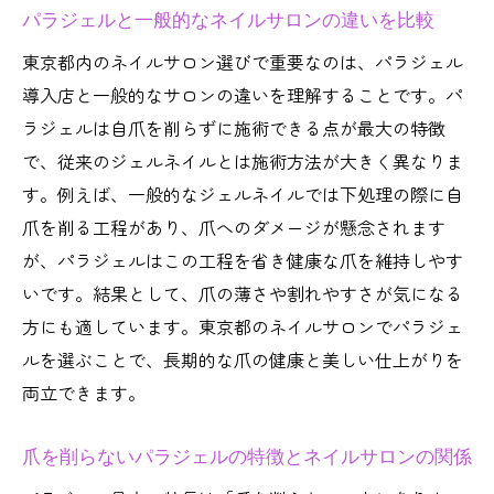
パラジェルと一般的なネイルサロンの違いを比較
パラジェル認定サロン東京で受ける安心の
東京都内のネイルサロン選びで重要なのは、パラジェル
施術
導入店と一般的なサロンの違いを理解することです。パ
ネイルサロンで人気のパラジェルの持ちと
ラジェルは自爪を削らずに施術できる点が最大の特徴
デザイン力
で、従来のジェルネイルとは施術方法が大きく異なりま
パラジェルとは違うジェルネイルとの違い
す。例えば、一般的なジェルネイルでは下処理の際に自
も解説
爪を削る工程があり、爪へのダメージが懸念されます
東京都内で安くパラジェルを体験する方法
が、パラジェルはこの工程を省き健康な爪を維持しやす
パラジェル東京安いネイルサロンの選び方
いです。結果として、爪の薄さや割れやすさが気になる
ポイント
方にも適しています。東京都のネイルサロンでパラジェ
ネイルサロンでお得にパラジェルを楽しむ
ルを選ぶことで、長期的な爪の健康と美しい仕上がりを
工夫
両立できます。
パラジェル認定サロン東京で賢く費用を抑
爪を削らないパラジェルの特徴とネイルサロンの関係
える方法