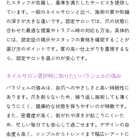
たスタッフが在籍し、基準を満たしたサービスを提供し
東京都のネイルサロンで選びたいパラジェ
ています。一般のネイルサロンと比べ、施術の質や知識
ル活用法
の深さが大きな違いです。認定サロンでは、爪の状態に
パラジェル認定サロン東京で叶う健康的な
合わせた最適な提案やトラブル時の対応も万全。具体的
指先作り
には、認定証の掲示やスタッフの資格を確認することが
パラジェルネイルサロン利用者のケア方法
選び方のポイントです。質の高い仕上がりを重視するな
と体験談
ら、認定サロンを選ぶのが安心です。
オフやフィルインに強いパラジェルの魅力
ネイルサロン選択時に知りたいパラジェルの強み
を東京都で
パラジェル認定サロンが人気の理由を探る
パラジェルの強みは、自爪へのやさしさと高い持続性に
あります。爪を削らないため、繰り返し施術しても薄く
ネイルサロン利用者に選ばれるパラジェル
なりにくく、健康的な状態を保ちやすいのが特徴です。
認定サロンの魅力
また、密着度が高く、剥がれや浮きが起こりにくいた
パラジェル認定サロン東京が注目される背
め、忙しい毎日でも安心して過ごせます。デザインの自
景とは
由度も高く、シンプルからトレンドまで幅広いアートに
パラジェル認定サロンが支持されるネイル