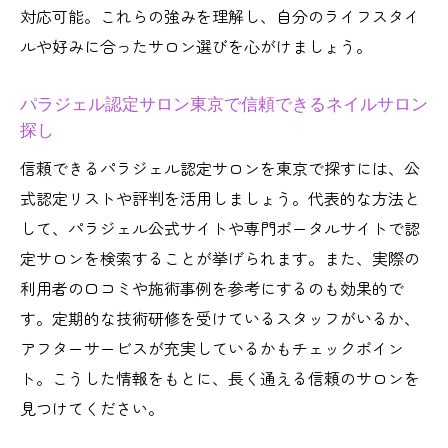
対応可能。これらの強みを理解し、自分のライフスタイ
サロン事情
ルや好みに合ったサロン選びを心がけましょう。
パラジェル認定サロン新宿・銀座の人気理
由を解説
パラジェル認定サロン東京で信頼できるネイルサロン
パラジェルの技術力で信頼されるネイルサ
探し
ロンの特徴
信頼できるパラジェル認定サロンを東京で探すには、公
ネイルサロン選びでパラジェル認定が重視
式認定リストや評判を活用しましょう。代表的な方法と
されるワケ
して、パラジェル公式サイトや専門ポータルサイトで認
パラジェルの費用対効果を東京都で見極める方
定サロンを検索することが挙げられます。また、実際の
法
利用者の口コミや施術事例を参考にするのも効果的で
ネイルサロンでのパラジェル費用とその価
す。定期的な技術研修を受けているスタッフがいるか、
値を比較
アフターサービスが充実しているかもチェックポイン
ト。こうした情報をもとに、長く通える信頼のサロンを
パラジェルが東京都で高い理由と費用対効
見つけてください。
果の考え方
ネイルサロン選びで重視したいパラジェル