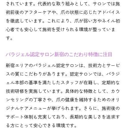
東京都のネイルサロンで比較したいパラジ
されています。代表的な取り組みとして、サロンでは施
ェル施術内容
術前後のアフターケアや、爪の状態に応じたアドバイス
パラジェルのサロン選びでよくある悩みを
を徹底しています。これにより、爪が弱い方やネイル初
解決
心者でも安心して施術を受けられる環境が整っていま
ネイルサロンで後悔しないためのパラジェ
す。
ル選択術
パラジェル認定サロン新宿のこだわり特徴に注目
新宿エリアのパラジェル認定サロンは、技術力とサービ
スの質にこだわりがあります。認定サロンでは、パラジ
ェル本部の基準を満たしたスタッフが在籍し、定期的な
技術研修を実施しています。具体的な特徴として、カウ
ンセリングの丁寧さや、爪の健康を維持するためのオリ
ジナルケアメニューが挙げられます。さらに、施術後の
サポート体制も充実しており、長期的な美しさを追求す
る方にとって安心できる環境です。