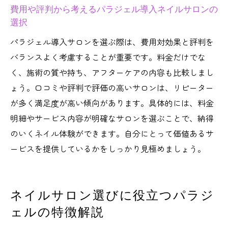
費用や評判から考えるパラジェル導入ネイルサロンの
のコスパ
選択
東京都のネイルサロンで安くパラジェルを
パラジェル導入サロンを選ぶ際は、費用対効果と評判を
体験するコツ
バランスよく考慮することが重要です。料金だけでな
パラジェル認定サロン東京で費用を抑える
く、施術の質や持ち、アフターケアの内容も比較しまし
選択ポイント
ょう。口コミや評判で評価の高いサロンは、リピーター
パラジェルネイルサロンの施術価格と効果
が多く満足度が高い傾向があります。具体的には、料金
を実感する方法
明細やサービス内容が明確なサロンを選ぶことで、納得
爪を傷めず楽しむパラジェルネイルの魅力
のいくネイル体験ができます。自分にとって価値あるサ
ネイルサロンで叶うパラジェルの健康的な
ービスを提供しているかをしっかり見極めましょう。
美しさ
パラジェルネイルが爪にやさしい理由とネ
ネイルサロン選びに役立つパラジ
イルサロンの工夫
ェルの特徴解説
パラジェルで爪を傷めず長持ちするネイル
サロン体験