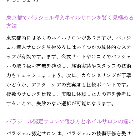
ロンの関係
東京都でパラジェル導入ネイルサロンを賢く見極める
健康志向に選ばれるネイルサロンとパラジ
方法
ェルの理由
東京都内には多くのネイルサロンがありますが、パラジ
パラジェル認定サロン新宿のこだわり特徴
ェル導入サロンを見極めるにはいくつかの具体的なステ
に注目
ップが有効です。まず、公式サイトや口コミでパラジェ
パラジェルとは何かネイルサロン利用者向
ルの取り扱い有無を確認し、施術実績やスタッフの技術
けに解説
力もチェックしましょう。次に、カウンセリングが丁寧
ネイルサロン選びで注目されるパラジェル
かどうか、アフターケアの充実度も比較ポイントです。
の利点
複数のサロンを比較し、実際に体験した人の声を参考に
健康的な指先へ導く東京都のパラジェル活用法
することで、失敗のない選択が可能になります。
ネイルサロンで実践できるパラジェルケア
の基本
パラジェル認定サロンの選び方とネイルサロンの違い
爪を守るネイルサロンでのパラジェル施術
パラジェル認定サロンは、パラジェルの技術研修を受け
ポイント