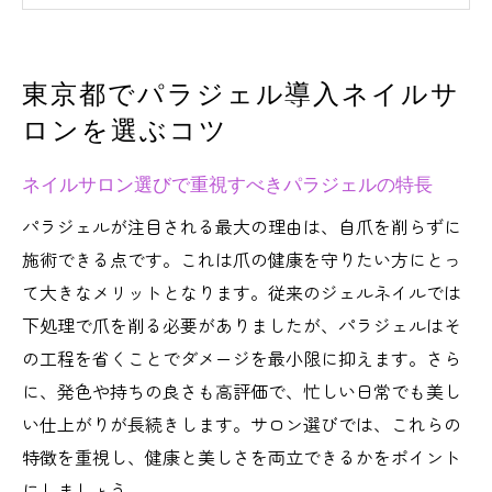
く見極める方法
パラジェル認定サロンの選び方とネイルサ
東京都でパラジェル導入ネイルサ
ロンの違い
ロンを選ぶコツ
ネイルサロン選択時に知りたいパラジェル
の強み
ネイルサロン選びで重視すべきパラジェルの特長
パラジェル認定サロン東京で信頼できるネ
パラジェルが注目される最大の理由は、自爪を削らずに
イルサロン探し
施術できる点です。これは爪の健康を守りたい方にとっ
費用や評判から考えるパラジェル導入ネイ
て大きなメリットとなります。従来のジェルネイルでは
ルサロンの選択
下処理で爪を削る必要がありましたが、パラジェルはそ
ネイルサロン選びに役立つパラジェルの特徴解
の工程を省くことでダメージを最小限に抑えます。さら
説
に、発色や持ちの良さも高評価で、忙しい日常でも美し
パラジェルと一般的なネイルサロンの違い
い仕上がりが長続きします。サロン選びでは、これらの
を比較
特徴を重視し、健康と美しさを両立できるかをポイント
爪を削らないパラジェルの特徴とネイルサ
にしましょう。