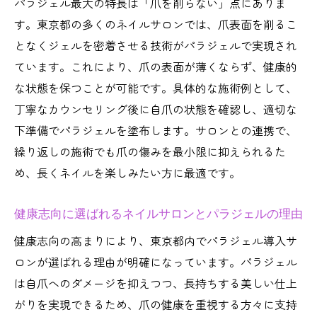
安く体験できるパラジェルネイルサロンの
パラジェル最大の特長は「爪を削らない」点にありま
特徴とは
す。東京都の多くのネイルサロンでは、爪表面を削るこ
となくジェルを密着させる技術がパラジェルで実現され
都内ネイルサロンで受けるパラジェルのコ
ています。これにより、爪の表面が薄くならず、健康的
ストメリット
な状態を保つことが可能です。具体的な施術例として、
パラジェルを安く体験できるネイルサロン
丁寧なカウンセリング後に自爪の状態を確認し、適切な
活用術
下準備でパラジェルを塗布します。サロンとの連携で、
パラジェルネイルサロン選びで失敗しないポイ
繰り返しの施術でも爪の傷みを最小限に抑えられるた
ント
め、長くネイルを楽しみたい方に最適です。
ネイルサロン選びで押さえたいパラジェル
の見極め方
健康志向に選ばれるネイルサロンとパラジェルの理由
パラジェル認定サロン選択時に注意したい
健康志向の高まりにより、東京都内でパラジェル導入サ
ポイント
ロンが選ばれる理由が明確になっています。パラジェル
パラジェルネイルサロン利用者の失敗しな
は自爪へのダメージを抑えつつ、長持ちする美しい仕上
い選び方
がりを実現できるため、爪の健康を重視する方々に支持