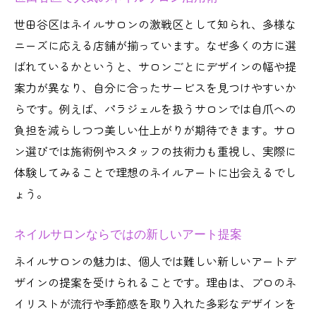
ネイルサロンの選び方と失敗しないポイン
世田谷区はネイルサロンの激戦区として知られ、多様な
ト
ニーズに応える店舗が揃っています。なぜ多くの方に選
ネイルサロン初体験でも安心な流れ解説
ばれているかというと、サロンごとにデザインの幅や提
ネイルサロンで相談できるデザイン例
案力が異なり、自分に合ったサービスを見つけやすいか
ネイルサロンで体験する接客と技術力
らです。例えば、パラジェルを扱うサロンでは自爪への
負担を減らしつつ美しい仕上がりが期待できます。サロ
ネイルサロン初心者向け体験談とアドバイ
ン選びでは施術例やスタッフの技術力も重視し、実際に
ス
体験してみることで理想のネイルアートに出会えるでし
ネイルサロンで楽しむ上質なネイルアートの世
ょう。
界
ネイルサロンで体験する上質なアート技術
ネイルサロンならではの新しいアート提案
ネイルサロンが叶える大人女性向けデザイ
ネイルサロンの魅力は、個人では難しい新しいアートデ
ン
ザインの提案を受けられることです。理由は、プロのネ
ネイルサロンのおすすめアートの楽しみ方
イリストが流行や季節感を取り入れた多彩なデザインを
ネイルサロンで味わう贅沢な時間の過ごし