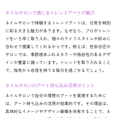
ネイルサロンで自分に合うデザイン相談術
ネイルサロンで感じるトレンドアートの魅力
ネイルサロンと一緒に作る理想のアート体
験
ネイルサロンで体験するトレンドアートは、日常を特別
ネイルサロンで個性を活かすアイデア紹介
に彩る大きな魅力があります。なぜなら、プロがトレン
ドをいち早く取り入れ、個々のライフスタイルや好みに
ネイルサロンで実現する自分らしい指先
合わせて提案してくれるからです。例えば、世田谷区の
ネイルサロンのアート持ち込み活用方法
サロンでは、季節感あふれるカラーや独自性のあるデザ
ネイルサロンで叶えるオンリーワンデザイ
インが豊富に揃っています。トレンドを取り入れること
ン
で、指先から自信を持てる毎日を過ごせるでしょう。
ネイルサロン初心者におすすめの世田谷区ガイ
ド
ネイルサロンのアート持ち込み活用ポイント
ネイルサロン初心者が知るべきポイント
ネイルサロンで自分の理想のアートを実現するために
ネイルサロン初体験の流れと注意点
は、アート持ち込みの活用が効果的です。その理由は、
ネイルサロン世田谷区の選び方ガイド
具体的なイメージやデザイン画像を共有することで、ネ
ネイルサロンで安心して相談するコツ