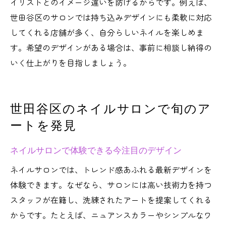
イリストとのイメージ違いを防げるからです。例えば、
ネイルサロン選びで失敗しないための秘訣
世田谷区のサロンでは持ち込みデザインにも柔軟に対応
してくれる店舗が多く、自分らしいネイルを楽しめま
ネイルサロン初心者の疑問を徹底解決
す。希望のデザインがある場合は、事前に相談し納得の
最新トレンドを押さえた世田谷区ネイルサロン
いく仕上がりを目指しましょう。
特集
ネイルサロンで体験できる最新トレンド集
ネイルサロン発の注目アートデザイン紹介
世田谷区のネイルサロンで旬のア
ネイルサロンから探す旬のデザイン一覧
ートを発見
ネイルサロンでチェックすべきポイント
ネイルサロンで体験できる今注目のデザイン
ネイルサロン利用者のトレンド体験談
ネイルサロンで叶う最旬ネイルアートの魅
ネイルサロンでは、トレンド感あふれる最新デザインを
力
体験できます。なぜなら、サロンには高い技術力を持つ
スタッフが在籍し、洗練されたアートを提案してくれる
からです。たとえば、ニュアンスカラーやシンプルなワ