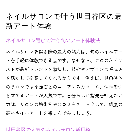
ネイルサロンで感じるトレンドアートの魅
力
ネイルサロンで叶う世田谷区の最
ネイルサロンのアート持ち込み活用ポイン
新アート体験
ト
世田谷区のネイルサロンで旬のアートを発見
ネイルサロン選びで叶う旬のアート体験法
ネイルサロンで体験できる今注目のデザイ
ネイルサロンを選ぶ際の最大の魅力は、旬のネイルアー
ン
トを手軽に体験できる点です。なぜなら、プロのネイリ
ネイルサロン世田谷区の最新アート情報
ストが最新トレンドを熟知し、技術やデザインの幅広さ
ネイルサロンで見つかる季節感デザイン
を活かして提案してくれるからです。例えば、世田谷区
のサロンでは季節ごとのニュアンスカラーや、個性を引
ネイルアートとは何が魅力か徹底解説
き立てるアートが人気です。自分らしい指先を叶えたい
ネイルサロンの上手いスタッフの見分け方
方は、サロンの施術例や口コミをチェックして、感度の
ネイルサロンで叶える人気トレンドまとめ
高いネイルアートを楽しんでみましょう。
初めてでも安心な世田谷区のネイルサロン選び
初めてのネイルサロン利用で安心するコツ
世田谷区で人気のネイルサロン活用術