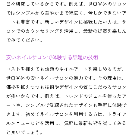
日々研究しているからです。例えば、世田谷区のサロン
方
ではシンプルから華やかまで幅広く、今しかできないア
ネイルサロン利用者のリアルな声まとめ
ートも豊富です。新しいデザインに挑戦したい方は、サ
ネイルサロンで知る最新アートトレンド
ロンでのカウンセリングを活用し、最新の提案を楽しん
世田谷区で人気のネイルサロンのアート提案
でみてください。
ネイルサロンが提案する個性派アート特集
安いネイルサロンで体験する話題の技術
ネイルサロン発の季節感を意識したデザイ
コストを抑えても話題のネイルアートを楽しめるのが、
ン
世田谷区の安いネイルサロンの魅力です。その理由は、
ネイルサロン世田谷区で人気の色使い紹介
価格を抑えつつも技術やデザインの質にこだわるサロン
ネイルサロン選びで差がつくアート事例
が多いからです。例えば、トレンドのジェルを使ったア
ネイルサロンで叶えるトレンドデザイン
ートや、シンプルで洗練されたデザインも手軽に体験で
ネイルサロンの実際の施術例と体験談
きます。初めてネイルサロンを利用する方は、トライア
ネイルサロンで自分らしいデザインを楽しむ方
ルメニューなどを活用し、気軽に最新技術を試してみる
法
と良いでしょう。