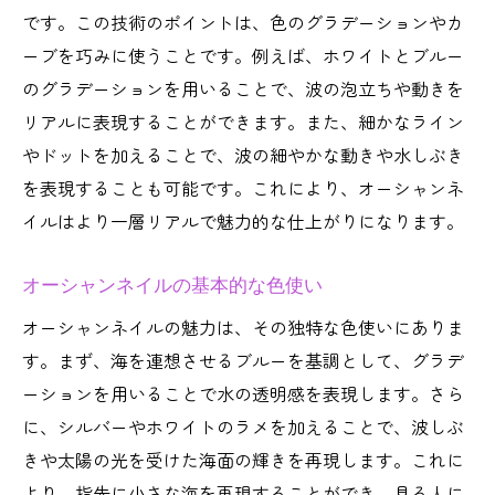
です。この技術のポイントは、色のグラデーションやカ
ネイルアートで夏を楽しむコツ
ーブを巧みに使うことです。例えば、ホワイトとブルー
夏気分を盛り上げるネイルデザイン
のグラデーションを用いることで、波の泡立ちや動きを
オーシャンネイルで楽しむ夏の風物詩
リアルに表現することができます。また、細かなライン
指先で夏を満喫するネイルテクニック
やドットを加えることで、波の細やかな動きや水しぶき
ネイルアートで海の神秘を体感
を表現することも可能です。これにより、オーシャンネ
ネイルで表現する海の神秘と美しさ
イルはより一層リアルで魅力的な仕上がりになります。
指先で感じる海のミステリー
オーシャンネイルの基本的な色使い
神秘的な海を指先で体感するデザイン
オーシャンネイルで感じる海の奥深さ
オーシャンネイルの魅力は、その独特な色使いにありま
す。まず、海を連想させるブルーを基調として、グラデ
ネイルアートで広がる海の物語
ーションを用いることで水の透明感を表現します。さら
指先で楽しむ海の神秘的な魅力
に、シルバーやホワイトのラメを加えることで、波しぶ
きや太陽の光を受けた海面の輝きを再現します。これに
より、指先に小さな海を再現することができ、見る人に