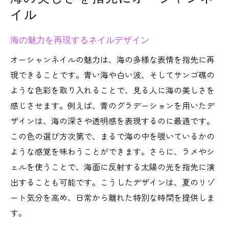
夏にぴったりのオーシャンネイルデザイン
イル
夏を彩るオーシャンネイルのトレンド
海の魅力を再現するネイルデザイン
涼しさを感じるネイルアートの提案
海のイメージを取り入れたネイルデザイン
オーシャンネイルの魅力は、海の多様な表情を指先に再
現できることです。青い海や白い波、そしてサンゴ礁の
夏の海を表現するカラーデザイン
ような色彩を取り入れることで、見る人に海の美しさを
指先で楽しむ夏のオーシャンネイル
感じさせます。例えば、青のグラデーションを用いたデ
季節感あふれるネイルアートのアイデア
ザインは、海の深さや透明感を表現するのに最適です。
オーシャンネイルで波の動きを再現
この色の選び方次第で、まるで海の中を覗いているかの
波の動きと海の美しさを指先に
ような感覚を味わうことができます。さらに、ラメやシ
ネイルで表現する波のテクニック
ェルを使うことで、海面に反射する太陽の光を指先に演
オーシャンネイルの波模様の作り方
出することも可能です。こうしたデザインは、夏のリゾ
ート気分を高め、日常から離れた特別な時間を提供しま
波を感じるデザインで夏を楽しむ
す。
指先に広がる波の動きの魅力