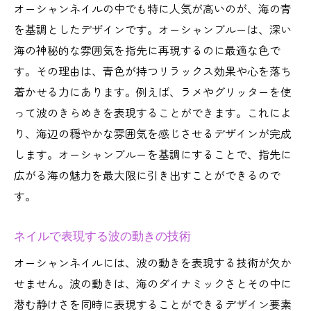
オーシャンネイルの中でも特に人気が高いのが、海の青
美しい海の青を再現する方法
を基調としたデザインです。オーシャンブルーは、深い
ネイルに取り入れる青のカラーバリエーシ
海の神秘的な雰囲気を指先に再現するのに最適な色で
ョン
す。その理由は、青色が持つリラックス効果や心を落ち
指先に広がる小さな海の魅力
着かせる力にあります。例えば、ラメやグリッターを使
って波のきらめきを表現することができます。これによ
オーシャンネイルで楽しむ海の世界
り、海辺の穏やかな雰囲気を感じさせるデザインが完成
指先で広がる海の美しさを堪能
します。オーシャンブルーを基調にすることで、指先に
ネイルで表現する小さな海の魅力
広がる海の魅力を最大限に引き出すことができるので
海の神秘を感じる指先のデザイン
す。
ネイルアートで広がる海のイメージ
指先に広がる新しい海の楽しみ方
ネイルで表現する波の動きの技術
オーシャンネイルで夏を楽しむ方法
オーシャンネイルには、波の動きを表現する技術が欠か
夏を満喫するオーシャンネイルのアイデア
せません。波の動きは、海のダイナミックさとその中に
指先で楽しむ夏の海の魅力
潜む静けさを同時に表現することができるデザイン要素