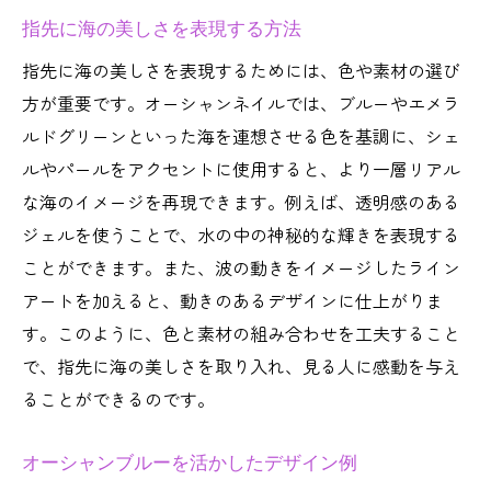
ネイルアートで波を表現する方法
指先に海の美しさを表現する方法
涼しさを感じるオーシャンネイルアート
指先に海の美しさを表現するためには、色や素材の選び
涼感あふれるオーシャンネイルの提案
方が重要です。オーシャンネイルでは、ブルーやエメラ
指先で感じる爽やかな海の風
ルドグリーンといった海を連想させる色を基調に、シェ
透明感を活かしたネイルデザイン
ルやパールをアクセントに使用すると、より一層リアル
涼しさを演出するネイルアートテクニック
な海のイメージを再現できます。例えば、透明感のある
夏の暑さを和らげる涼しげなデザイン
ジェルを使うことで、水の中の神秘的な輝きを表現する
ことができます。また、波の動きをイメージしたライン
爽やかなオーシャンネイルのアイデア
アートを加えると、動きのあるデザインに仕上がりま
海の青さを表現するネイルテクニック
す。このように、色と素材の組み合わせを工夫すること
指先に広がる海の青さの秘密
で、指先に海の美しさを取り入れ、見る人に感動を与え
青を基調としたネイルデザインの魅力
ることができるのです。
オーシャンブルーのネイルアートテクニッ
ク
オーシャンブルーを活かしたデザイン例
ネイルで表現する海の青さと透明感