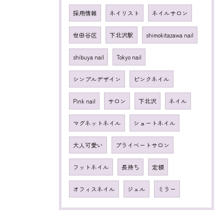
採用情報
ネイリスト
ネイルサロン
世田谷区
下北沢駅
shimokitazawa nail
shibuya nail
Tokyo nail
シンプルデザイン
ピンクネイル
Pink nail
サロン
下北沢
ネイル
マグネットネイル
ショートネイル
大人可愛い
プライベートサロン
フットネイル
長持ち
定額
オフィスネイル
ジェル
ミラー