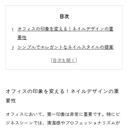
目次
オフィスの印象を変える！ネイルデザインの重
要性
シンプルでエレガントなネイルスタイルの提案
ビジネスシーンで映えるカラーパレットの選び
方
忙しい毎日にぴったりのネイルケア法
疲れた指先を癒す！オフィスネイルケアのスス
オフィスの印象を変える！ネイルデザインの重
メ
要性
ネイルデザインで自己表現を楽しむ方法
新しいオフィススタイルの確立！ネイルの力を
オフィスにおいて、第一印象は非常に重要です。特にビ
信じて
ジネスシーンでは、清潔感やプロフェッショナリズムが