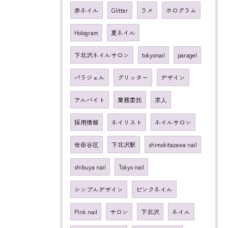
赤ネイル
Glitter
ラメ
ホログラム
Hologram
夏ネイル
下北沢ネイルサロン
tokyonail
paragel
パラジェル
グリッター
デザイン
アルバイト
業務委託
求人
採用情報
ネイリスト
ネイルサロン
世田谷区
下北沢駅
shimokitazawa nail
shibuya nail
Tokyo nail
シンプルデザイン
ピンクネイル
Pink nail
サロン
下北沢
ネイル