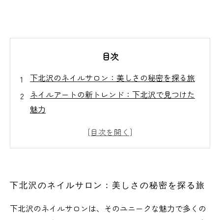
目次
下北沢のネイルサロン：美しさの秘密を探る旅
ネイルアートの新トレンド：下北沢で見つけた
魅力
心躍るデザイン：下北沢ネイルサロンの隠れた
魅力とは
自分を表現する場所：下北沢のネイルサロンで
の体験
下北沢のネイルサロン：美しさの秘密を探る旅
あなたにぴったりのスタイル：下北沢で見つけ
るネイルの楽しみ
下北沢のネイルサロンは、そのユニークな魅力で多くの