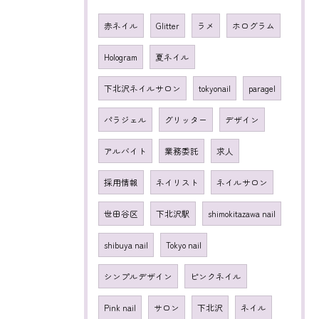
赤ネイル
Glitter
ラメ
ホログラム
Hologram
夏ネイル
下北沢ネイルサロン
tokyonail
paragel
パラジェル
グリッター
デザイン
アルバイト
業務委託
求人
採用情報
ネイリスト
ネイルサロン
世田谷区
下北沢駅
shimokitazawa nail
shibuya nail
Tokyo nail
シンプルデザイン
ピンクネイル
Pink nail
サロン
下北沢
ネイル