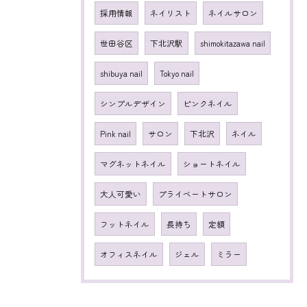
採用情報
ネイリスト
ネイルサロン
世田谷区
下北沢駅
shimokitazawa nail
shibuya nail
Tokyo nail
シンプルデザイン
ピンクネイル
Pink nail
サロン
下北沢
ネイル
マグネットネイル
ショートネイル
大人可愛い
プライベートサロン
フットネイル
長持ち
定額
オフィスネイル
ジェル
ミラー