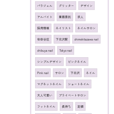
パラジェル
グリッター
デザイン
アルバイト
業務委託
求人
採用情報
ネイリスト
ネイルサロン
世田谷区
下北沢駅
shimokitazawa nail
shibuya nail
Tokyo nail
シンプルデザイン
ピンクネイル
Pink nail
サロン
下北沢
ネイル
マグネットネイル
ショートネイル
大人可愛い
プライベートサロン
フットネイル
長持ち
定額