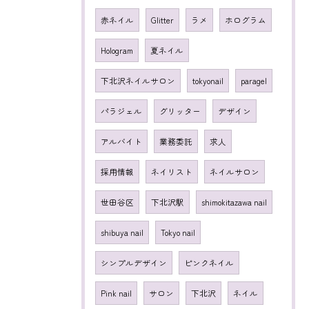
赤ネイル
Glitter
ラメ
ホログラム
Hologram
夏ネイル
下北沢ネイルサロン
tokyonail
paragel
パラジェル
グリッター
デザイン
アルバイト
業務委託
求人
採用情報
ネイリスト
ネイルサロン
世田谷区
下北沢駅
shimokitazawa nail
shibuya nail
Tokyo nail
シンプルデザイン
ピンクネイル
Pink nail
サロン
下北沢
ネイル