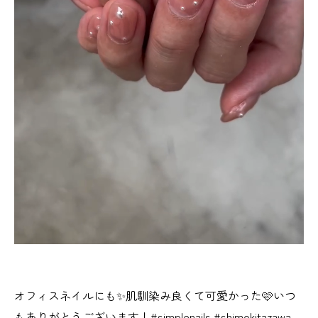
オフィスネイルにも✨肌馴染み良くて可愛かった🩷いつ
もありがとうございます！#simplenails #shimokitazawa