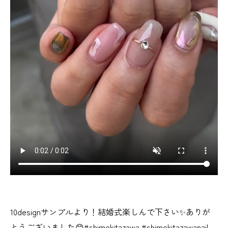
10designサンプルより！結婚式楽しんで下さい✨ありが
とうございました😊#shimokitazawa #shimokitazawanail