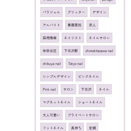
パラジェル
グリッター
デザイン
アルバイト
業務委託
求人
採用情報
ネイリスト
ネイルサロン
世田谷区
下北沢駅
shimokitazawa nail
shibuya nail
Tokyo nail
シンプルデザイン
ピンクネイル
Pink nail
サロン
下北沢
ネイル
マグネットネイル
ショートネイル
大人可愛い
プライベートサロン
フットネイル
長持ち
定額