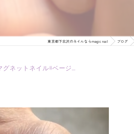
東京都下北沢のネイルならmagic nail
ブログ
グネットネイル#ベージ...