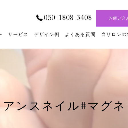
050-1808-3408
お問い合
ー
サービス
デザイン例
よくある質問
当サロンの
デザイン
シンプルネ
パラジェル
ニュアンス
ュアンスネイル#マグネッ
持ち込み