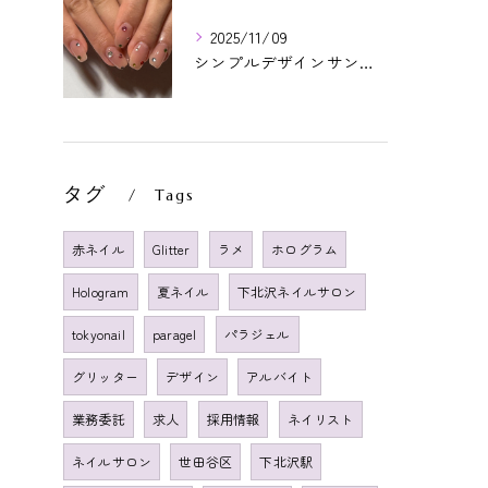
2025/11/09
シンプルデザインサンプルより！カラフルストーン🤩❤️いつもあ...
タグ
Tags
赤ネイル
Glitter
ラメ
ホログラム
Hologram
夏ネイル
下北沢ネイルサロン
tokyonail
paragel
パラジェル
グリッター
デザイン
アルバイト
業務委託
求人
採用情報
ネイリスト
ネイルサロン
世田谷区
下北沢駅